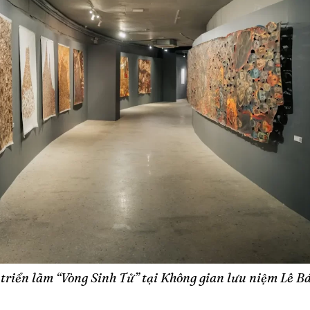
triển lãm “Vòng Sinh Tử” tại Không gian lưu niệm Lê B