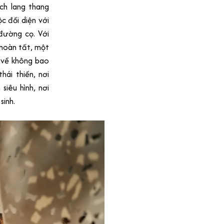
ch lang thang
c đối diện với
 đường cọ. Với
 hoàn tất, một
 về không bao
hái thiền, nơi
siêu hình, nơi
sinh.