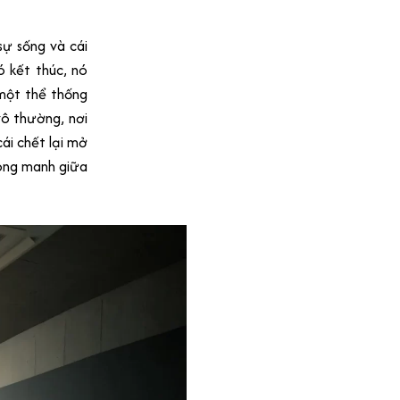
sự sống và cái
 kết thúc, nó
 một thể thống
vô thường, nơi
ái chết lại mở
mong manh giữa