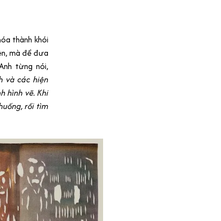
hóa thành khói
iện, mà để đưa
Anh từng nói,
h và các hiện
h hình vẽ. Khi
huống, rồi tìm