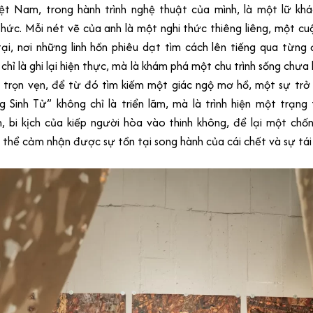
ệt Nam, trong hành trình nghệ thuật của mình, là một lữ khá
thức. Mỗi nét vẽ của anh là một nghi thức thiêng liêng, một cuộ
tại, nơi những linh hồn phiêu dạt tìm cách lên tiếng qua từng
chỉ là ghi lại hiện thực, mà là khám phá một chu trình sống chưa
a trọn vẹn, để từ đó tìm kiếm một giác ngộ mơ hồ, một sự trở
g Sinh Tử” không chỉ là triển lãm, mà là trình hiện một trạng t
, bi kịch của kiếp người hòa vào thinh không, để lại một chốn 
thể cảm nhận được sự tồn tại song hành của cái chết và sự tái 