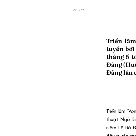
29.07.25
Triển lã
tuyển bởi
tháng 5 t
Đảng (Huế
Đảng lần 
Triển lãm “V
thuật Ngô Ki
niệm Lê Bá Đ
đầu tuyển chọ