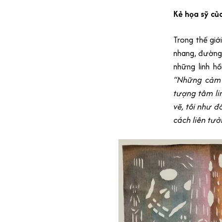
Kẻ họa sỹ củ
Trong thế giớ
nhang, đường 
những linh h
“Những cảm g
tượng tâm lin
vẽ, tôi như đ
cách liên tưở