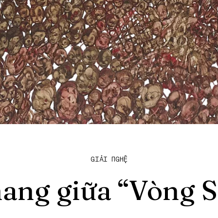
GIẢI NGHỆ
hang giữa “Vòng S