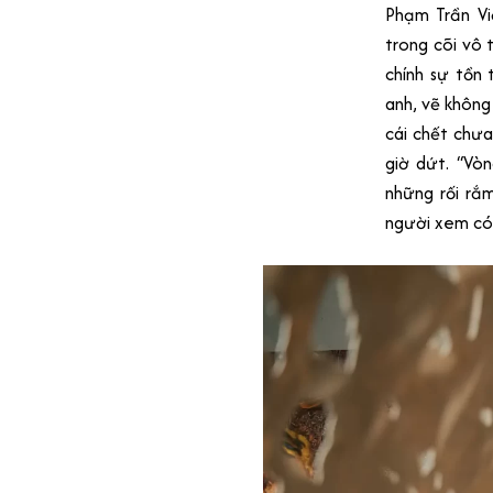
Phạm Trần Vi
trong cõi vô 
chính sự tồn 
anh, vẽ không 
cái chết chư
giờ dứt. “Vòn
những rối rắm
người xem có 