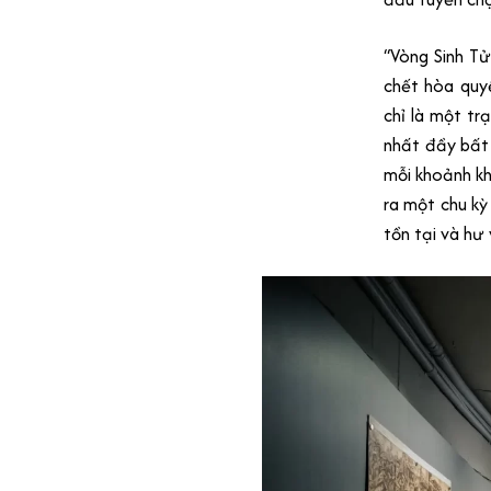
“Vòng Sinh Tử
chết hòa quy
chỉ là một tr
nhất đầy bất 
mỗi khoảnh kh
ra một chu kỳ
tồn tại và hư 