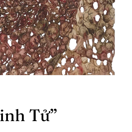
inh Tử”