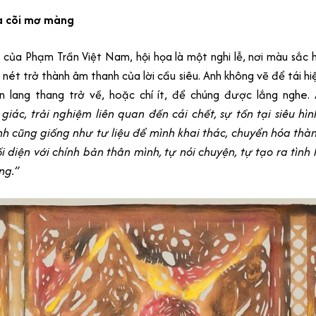
a cõi mơ màng
i của Phạm Trần Việt Nam, hội họa là một nghi lễ, nơi màu sắc 
nét trở thành âm thanh của lời cầu siêu. Anh không vẽ để tái h
ồn lang thang trở về, hoặc chí ít, để chúng được lắng nghe. 
iác, trải nghiệm liên quan đến cái chết, sự tồn tại siêu hìn
h cũng giống như tư liệu để mình khai thác, chuyển hóa thàn
ối diện với chính bản thân mình, tự nói chuyện, tự tạo ra tình 
ng.”