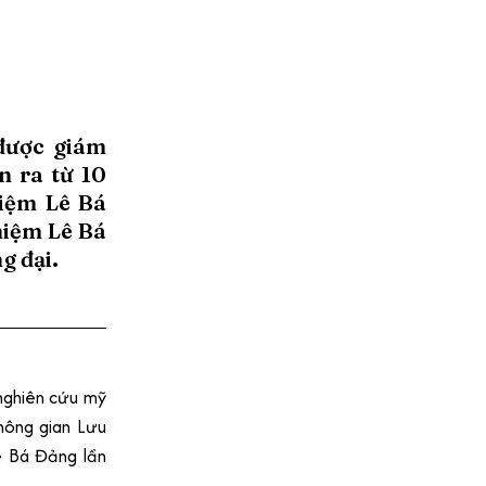
được giám
n ra từ 10
niệm Lê Bá
niệm Lê Bá
g đại.
nghiên cứu mỹ
hông gian Lưu
ê Bá Đảng lần