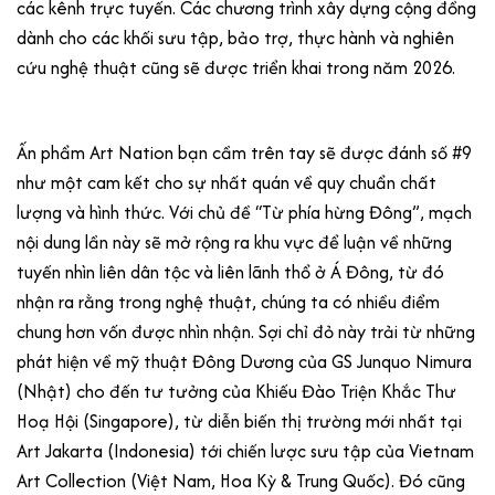
các kênh trực tuyến. Các chương trình xây dựng cộng đồng
dành cho các khối sưu tập, bảo trợ, thực hành và nghiên
cứu nghệ thuật cũng sẽ được triển khai trong năm 2026.
Ấn phẩm Art Nation bạn cầm trên tay sẽ được đánh số #9
như một cam kết cho sự nhất quán về quy chuẩn chất
lượng và hình thức. Với chủ đề “Từ phía hừng Đông”, mạch
nội dung lần này sẽ mở rộng ra khu vực để luận về những
tuyến nhìn liên dân tộc và liên lãnh thổ ở Á Đông, từ đó
nhận ra rằng trong nghệ thuật, chúng ta có nhiều điểm
chung hơn vốn được nhìn nhận. Sợi chỉ đỏ này trải từ những
phát hiện về mỹ thuật Đông Dương của GS Junquo Nimura
(Nhật) cho đến tư tưởng của Khiếu Đào Triện Khắc Thư
Hoạ Hội (Singapore), từ diễn biến thị trường mới nhất tại
Art Jakarta (Indonesia) tới chiến lược sưu tập của Vietnam
Art Collection (Việt Nam, Hoa Kỳ & Trung Quốc). Đó cũng