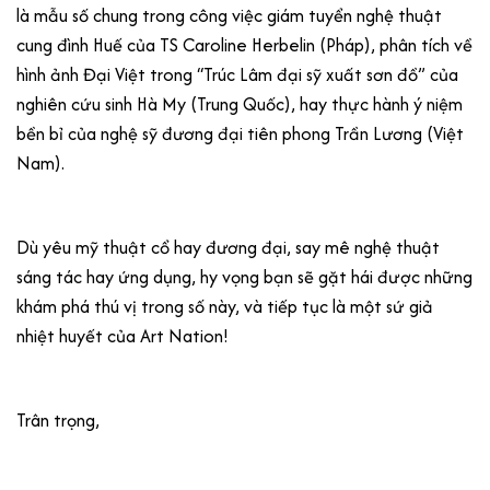
là mẫu số chung trong công việc giám tuyển nghệ thuật
cung đình Huế của TS Caroline Herbelin (Pháp), phân tích về
hình ảnh Đại Việt trong “Trúc Lâm đại sỹ xuất sơn đồ” của
nghiên cứu sinh Hà My (Trung Quốc), hay thực hành ý niệm
bền bỉ của nghệ sỹ đương đại tiên phong Trần Lương (Việt
Nam).
Dù yêu mỹ thuật cổ hay đương đại, say mê nghệ thuật
sáng tác hay ứng dụng, hy vọng bạn sẽ gặt hái được những
khám phá thú vị trong số này, và tiếp tục là một sứ giả
nhiệt huyết của Art Nation!
Trân trọng,