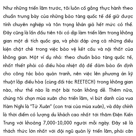
Như những triển lãm trước, tôi luôn cố gắng thực hành theo
chuẩn trưng bày của những bảo tàng quốc tế để giữ được
tính chuyên nghiệp và tôn trọng khán giả hết mức có thể.
Đây cũng là lần đầu tiên tôi có dịp làm triển lãm trong không
gian một di tích quốc gia, và phải đáp ứng cả những điều
kiện chặt chẽ trong việc bảo vệ kết cấu và nội thất của
không gian. Một ví dụ nhỏ: theo chuẩn bảo tàng quốc tế,
nhất thiết phải có điều hòa nhiệt độ để đảm bảo ổn định
cho công tác bảo quản tranh, nên việc lên phương án kỹ
thuật lắp điều hòa (cùng đối tác REETECH) trong không gian
nào, như thế nào là một bài toán không dễ. Thêm nữa,
chúng tôi chọn mùa xuân cho triển lãm, vì bút danh của vua
Hàm Nghi là “Tử Xuân” (con trai của mùa xuân), và đây chính
là thời điểm có lượng du khách cao nhất tới thăm Điện Kiến
Trung với khoảng 7,000-10,000 người mỗi ngày. Đây sẽ là
thách thức lớn nhất với đội ngũ quản lý triển lãm, phải cân