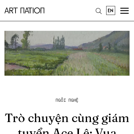
EN
NGỒI NGHỆ
Trò chuyện cùng giám
tuyển Ace Lê: Vua