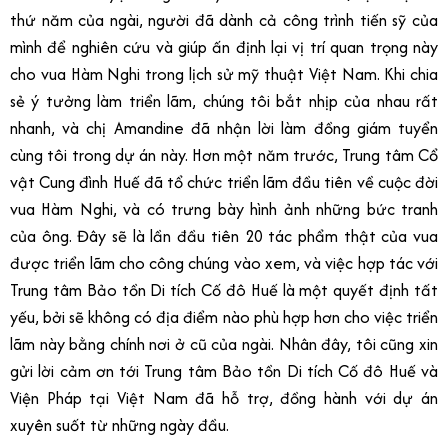
thứ năm của ngài, người đã dành cả công trình tiến sỹ của
mình để nghiên cứu và giúp ấn định lại vị trí quan trọng này
cho vua Hàm Nghi trong lịch sử mỹ thuật Việt Nam. Khi chia
sẻ ý tưởng làm triển lãm, chúng tôi bắt nhịp của nhau rất
nhanh, và chị Amandine đã nhận lời làm đồng giám tuyển
cùng tôi trong dự án này. Hơn một năm trước, Trung tâm Cổ
vật Cung đình Huế đã tổ chức triển lãm đầu tiên về cuộc đời
vua Hàm Nghi, và có trưng bày hình ảnh những bức tranh
của ông. Đây sẽ là lần đầu tiên 20 tác phẩm thật của vua
được triển lãm cho công chúng vào xem, và việc hợp tác với
Trung tâm Bảo tồn Di tích Cố đô Huế là một quyết định tất
yếu, bởi sẽ không có địa điểm nào phù hợp hơn cho việc triển
lãm này bằng chính nơi ở cũ của ngài. Nhân đây, tôi cũng xin
gửi lời cảm ơn tới Trung tâm Bảo tồn Di tích Cố đô Huế và
Viện Pháp tại Việt Nam đã hỗ trợ, đồng hành với dự án
xuyên suốt từ những ngày đầu.