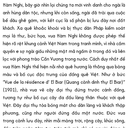
Hàm Nghi, bây giờ nhìn lại chúng ta mới vinh danh cho ngài là
anh hùng dân tộc, nhưng khi còn sống, ngài đã trải qua cuộc
bể dâu ghê gớm, với kết cục là số phận bị lưu đày nơi đất
khách. Xa quê khoắc khoải và bị thực dân Pháp kiểm soát
mọi lá thư, bức họa, vua Hàm Nghi không được phép thể
hiện rõ rệt khung cảnh Việt Nam trong tranh mình, vì nhà cầm
quyền e sợ ngài giấu những mật mã ngầm ở trong đó và liên
lạc với phong trào Cần Vương trong nước. Cách duy nhất để
vua Hàm Nghi thể hiện nỗi nhớ quê hương là thông qua bảng
màu và bố cục đặc trưng của đồng quê Việt. Như ở bức
“Vue de la résidence d’ El Biar (Quang cảnh dinh thự El Biar)”
(1901), nhà vua vẽ cây đại thụ đứng trước cánh đồng,
tương tự như bố cục cây đa đầu làng thân thuộc với quê
Việt. Đây đại thụ tỏa bóng mát cho dân làng và khách thập
phương, cũng như người đứng đầu một nước. Đức vua
trong cảnh lưu đày, nhìn mỗi mảng trời, rặng cây, khúc sông,