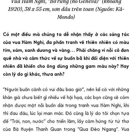
Vua Hàm Nghi, “Bờ rừng (hồ Geneva)” (khoảng
1920), 38 x 55 cm, sơn dầu trên toan (Nguồn: Kâ-
Mondo)
Có một điều mà chúng ta dễ nhận thấy ở các sáng tác
của vua Hàm Nghi, đa phần tranh vẽ thiên nhiên có màu
tím, xám, xanh dương và vàng… Phải chăng vì nỗi cô đơn
quê nhà và cảm thức về sự buồn bã khi đối diện với thiên
nhiên đã khiến cho ông dùng những gam màu này? Hay
còn lý do gì khác, thưa anh?
“Người buồn cảnh có vui đâu bao giờ”, nên kể cả với những
khán giả chưa biết gì nhiều về hội họa, các bạn cũng sẽ cảm
nhận được một nỗi buồn dài trong tranh vua Hàm Nghi, khi
thì đau đáu, lúc lại man mác. Đó cũng là lý do tôi chọn tựa
đề “Trời, non, nước” cho triển lãm, lấy cảm hứng từ tứ thơ
của Bà Huyện Thanh Quan trong “Qua Đèo Ngang”. Vua