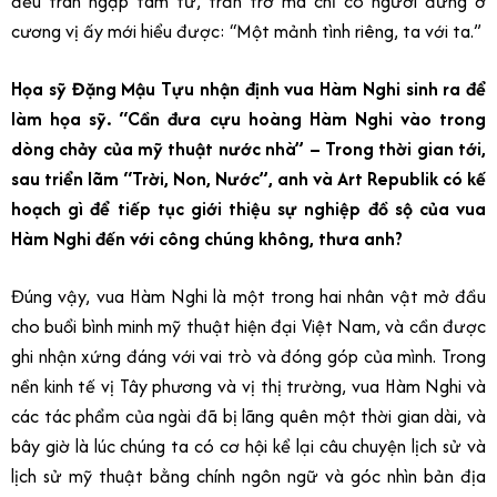
đều tràn ngập tâm tư, trăn trở mà chỉ có người đứng ở
cương vị ấy mới hiểu được: “Một mảnh tình riêng, ta với ta.”
Họa sỹ Đặng Mậu Tựu nhận định vua Hàm Nghi sinh ra để
làm họa sỹ. “Cần đưa cựu hoàng Hàm Nghi vào trong
dòng chảy của mỹ thuật nước nhà” – Trong thời gian tới,
sau triển lãm “Trời, Non, Nước”, anh và Art Republik có kế
hoạch gì để tiếp tục giới thiệu sự nghiệp đồ sộ của vua
Hàm Nghi đến với công chúng không, thưa anh?
Đúng vậy, vua Hàm Nghi là một trong hai nhân vật mở đầu
cho buổi bình minh mỹ thuật hiện đại Việt Nam, và cần được
ghi nhận xứng đáng với vai trò và đóng góp của mình. Trong
nền kinh tế vị Tây phương và vị thị trường, vua Hàm Nghi và
các tác phẩm của ngài đã bị lãng quên một thời gian dài, và
bây giờ là lúc chúng ta có cơ hội kể lại câu chuyện lịch sử và
lịch sử mỹ thuật bằng chính ngôn ngữ và góc nhìn bản địa