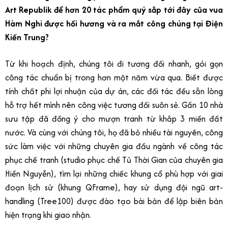
Art Republik để hơn 20 tác phẩm quý sắp tới đây của vua
Hàm Nghi được hồi hương và ra mắt công chúng tại Điện
Kiến Trung?
Từ khi hoạch định, chúng tôi đi tương đối nhanh, gói gọn
công tác chuẩn bị trong hơn một năm vừa qua. Biết được
tính chất phi lợi nhuận của dự án, các đối tác đều sẵn lòng
hỗ trợ hết mình nên công việc tương đối suôn sẻ. Gần 10 nhà
sưu tập đã đồng ý cho mượn tranh từ khắp 3 miền đất
nước. Và cùng với chúng tôi, họ đã bỏ nhiều tài nguyên, công
sức làm việc với những chuyên gia đầu ngành về công tác
phục chế tranh (studio phục chế Tủ Thời Gian của chuyên gia
Hiền Nguyễn), tìm lại những chiếc khung cổ phù hợp với giai
đoạn lịch sử (khung QFrame), hay sử dụng đội ngũ art-
handling (Tree100) được đào tạo bài bản để lập biên bản
hiện trạng khi giao nhận.