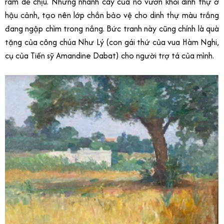
râm dễ chịu. Những nhánh cây của nó vươn khỏi dinh thự ở
hậu cảnh, tạo nên lớp chắn bảo vệ cho dinh thự màu trắng
đang ngập chìm trong nắng. Bức tranh này cũng chính là quà
tặng của công chúa Như Lý (con gái thứ của vua Hàm Nghi,
cụ của Tiến sỹ Amandine Dabat) cho người trợ tá của mình.