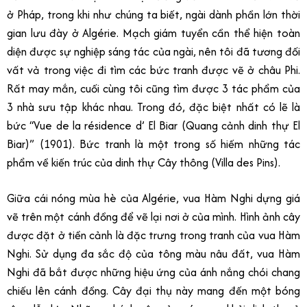
ở Pháp, trong khi như chúng ta biết, ngài dành phần lớn thời
gian lưu đày ở Algérie. Mạch giám tuyển cần thể hiện toàn
diện được sự nghiệp sáng tác của ngài, nên tôi đã tương đối
vất vả trong việc đi tìm các bức tranh được vẽ ở châu Phi.
Rất may mắn, cuối cùng tôi cũng tìm được 3 tác phẩm của
3 nhà sưu tập khác nhau. Trong đó, đặc biệt nhất có lẽ là
bức “Vue de la résidence d’ El Biar (Quang cảnh dinh thự El
Biar)” (1901). Bức tranh là một trong số hiếm những tác
phẩm về kiến trúc của dinh thự Cây thông (Villa des Pins).
Giữa cái nóng mùa hè của Algérie, vua Hàm Nghi dựng giá
vẽ trên một cánh đồng để vẽ lại nơi ở của mình. Hình ảnh cây
được đặt ở tiền cảnh là đặc trưng trong tranh của vua Hàm
Nghi. Sử dụng đa sắc độ của tông màu nâu đất, vua Hàm
Nghi đã bắt được những hiệu ứng của ánh nắng chói chang
chiếu lên cánh đồng. Cây đại thụ này mang đến một bóng