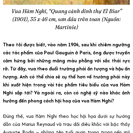
Vua Hàm Nghi, “Quang cảnh dinh thự El Biar”
(1901), 35 x 46 cm, sơn dầu trên toan (Nguồn:
Martinie)
Theo tôi được biết, vào năm 1904, sau khi chiêm ngưỡng
các tác phẩm của Paul Gauguin ở Paris, ông được truyền
cảm hứng bởi những mảng màu phẳng với sắc thái rực
rỡ. Từ đây, vua theo đuổi trường phái ấn tượng và hậu ấn
tượng. Anh có thể chia sẻ cụ thể hơn về trường phái này
khi xuất hiện trong vài tác phẩm tiêu biểu của vua Hàm
Nghi sắp tới? Và ngoài ra, còn có nghệ sỹ nào khác ảnh
hưởng đến phong cách hội hoạ của vua Hàm Nghi?
Đúng thế, vua Hàm Nghi theo học hội họa dưới sự hướng
dẫn của Marius Reynaud và trau dồi điêu khắc với bậc thầy
Auguste Rodin – những tên tuổi quan trọng trong nền mỹ