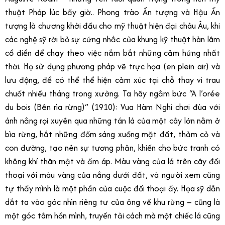
thuật Pháp lúc bấy giờ.. Phong trào Ấn tượng và Hậu Ấn
tượng là chương khởi đầu cho mỹ thuật hiện đại châu Âu, khi
các nghệ sỹ rời bỏ sự cứng nhắc của khung kỹ thuật hàn lâm
cổ điển để chạy theo việc nắm bắt những cảm hứng nhất
thời. Họ sử dụng phương pháp vẽ trực họa (en plein air) và
lưu động, để có thể thể hiện cảm xúc tại chỗ thay vì trau
chuốt nhiều tháng trong xưởng. Ta hãy ngắm bức “A l’orée
du bois (Bên rìa rừng)” (1910): Vua Hàm Nghi chơi đùa với
ánh nắng rọi xuyên qua những tán lá của một cây lớn nằm ở
bìa rừng, hắt những đốm sáng xuống mặt đất, thảm cỏ và
con đường, tạo nên sự tương phản, khiến cho bức tranh có
không khí thân mật và ấm áp. Màu vàng của lá trên cây đối
thoại với màu vàng của nắng dưới đất, và người xem cũng
tự thấy mình là một phần của cuộc đối thoại ấy. Họa sỹ dẫn
dắt ta vào góc nhìn riêng tư của ông về khu rừng – cũng là
một góc tâm hồn mình, truyền tải cách mà một chiếc lá cũng