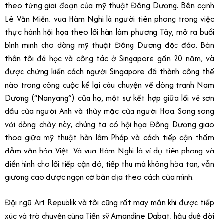
theo từng giai đoạn của mỹ thuật Đông Dương. Bên cạnh
Lê Văn Miến, vua Hàm Nghi là người tiên phong trong việc
thực hành hội họa theo lối hàn lâm phương Tây, mở ra buổi
bình minh cho dòng mỹ thuật Đông Dương độc đáo. Bản
thân tôi đã học và công tác ở Singapore gần 20 năm, và
được chứng kiến cách người Singapore đã thành công thế
nào trong công cuộc kể lại câu chuyện về dòng tranh Nam
Dương (“Nanyang”) của họ, một sự kết hợp giữa lối vẽ sơn
dầu của người Anh và thủy mặc của người Hoa. Song song
với dòng chảy này, chúng ta có hội họa Đông Dương giao
thoa giữa mỹ thuật hàn lâm Pháp và cách tiếp cận thấm
đẫm văn hóa Việt. Và vua Hàm Nghi là ví dụ tiên phong và
điển hình cho lối tiếp cận đó, tiếp thu mà không hòa tan, vẫn
giương cao được ngọn cờ bản địa theo cách của mình.
Đội ngũ Art Republik và tôi cũng rất may mắn khi được tiếp
xúc và trò chuyện cùng Tiến sỹ Amandine Dabat, hậu duệ đời