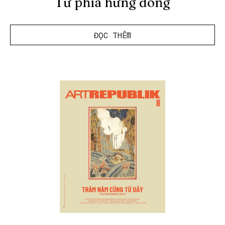
Từ phía hừng đông
ĐỌC THÊM