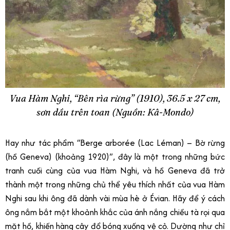
Vua Hàm Nghi, “Bên rìa rừng” (1910), 36.5 x 27 cm,
sơn dầu trên toan (Nguồn: Kâ-Mondo)
Hay như tác phẩm “Berge arborée (Lac Léman) – Bờ rừng
(hồ Geneva) (khoảng 1920)”, đây là một trong những bức
tranh cuối cùng của vua Hàm Nghi, và hồ Geneva đã trở
thành một trong những chủ thể yêu thích nhất của vua Hàm
Nghi sau khi ông đã dành vài mùa hè ở Évian. Hãy để ý cách
ông nắm bắt một khoảnh khắc của ánh nắng chiều tà rọi qua
mặt hồ, khiến hàng cây đổ bóng xuống vệ cỏ. Dường như chỉ