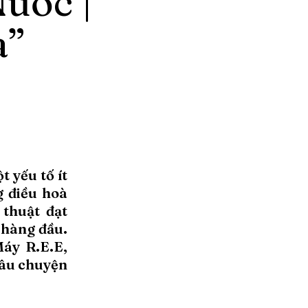
Nước |
a”
t yếu tố ít
g điều hoà
thuật đạt
t hàng đầu.
áy R.E.E,
 câu chuyện