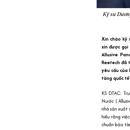
Kỹ sư Dương
Xin chào kỹ 
xin được gọi 
Allusive Pa
Reetech đã 
yêu cầu của 
tàng quốc tế
KS DTAC: Trướ
Nước | Allus
nhà sản xuất 
hiểu rằng việ
chuẩn bảo tàn