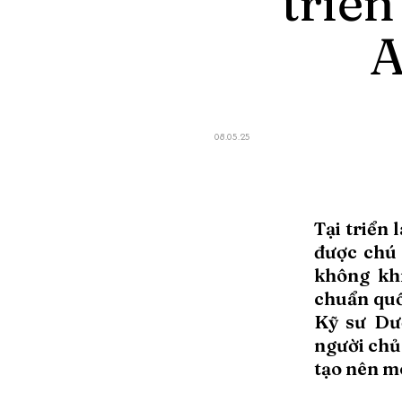
triển
A
08.05.25
Tại triển 
được chú 
không kh
chuẩn quốc
Kỹ sư Dư
người chủ 
tạo nên m