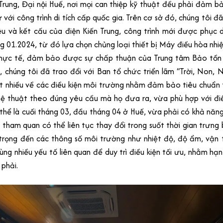
 Trung, Đại nội Huế, nơi mọi can thiệp kỹ thuật đều phải đảm 
 với công trình di tích cấp quốc gia. Trên cơ sở đó, chúng tôi đ
iệu và kết cấu của điện Kiến Trung, công trình mới được phục
g 01.2024, từ đó lựa chọn chủng loại thiết bị Máy điều hòa nh
thực tế, đảm bảo được sự chấp thuận của Trung tâm Bảo tồn 
, chúng tôi đã trao đổi với Ban tổ chức triển lãm “Trời, Non, N
t nhiều về các điều kiện môi trường nhằm đảm bảo tiêu chuẩn 
ệ thuật theo đúng yêu cầu mà họ đưa ra, vừa phù hợp với điều
thể là cuối tháng 03, đầu tháng 04 ở Huế, vừa phải có khả năng 
tham quan có thể liên tục thay đổi trong suốt thời gian trưng 
trọng đến các thông số môi trường như nhiệt độ, độ ẩm, vận t
ùng nhiều yếu tố liên quan để duy trì điều kiện tối ưu, nhằm hạn
 phải.