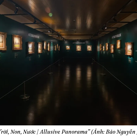
Trời, Non, Nước | Allusive Panorama” (Ảnh: Bảo Nguyễn