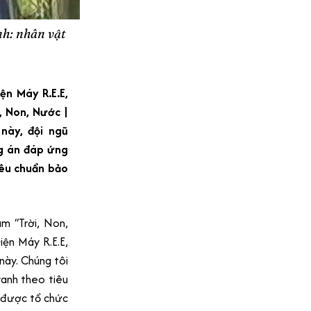
nh: nhân vật
ện Máy R.E.E,
i, Non, Nước |
này, đội ngũ
g án đáp ứng
iêu chuẩn bảo
ãm “Trời, Non,
ện Máy R.E.E,
này. Chúng tôi
ranh theo tiêu
m được tổ chức