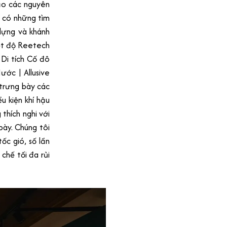
bảo các nguyên
ã có những tìm
 dựng và khánh
iệt độ Reetech
Di tích Cố đô
ước | Allusive
trưng bày các
 kiện khí hậu
thích nghi với
bày. Chúng tôi
ốc gió, số lần
 chế tối đa rủi