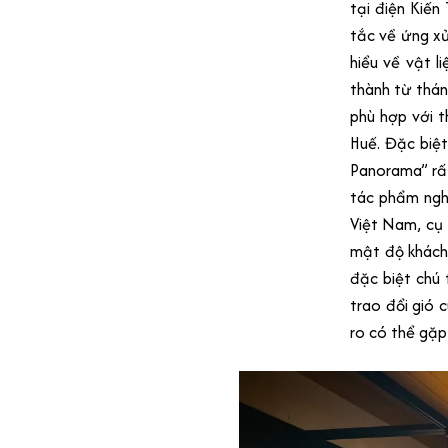
tại điện Kiến
tắc về ứng xử
hiểu về vật l
thành từ thán
phù hợp với 
Huế. Đặc biệt
Panorama” rấ
tác phẩm ngh
Việt Nam, cụ 
mật độ khách 
đặc biệt chú 
trao đổi gió c
ro có thể gặp