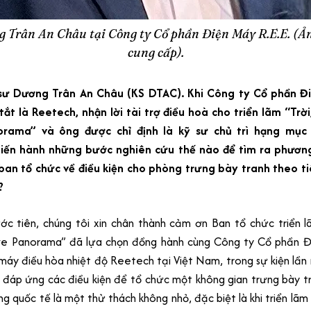
 Trân An Châu tại Công ty Cổ phần Điện Máy R.E.E. (Ả
cung cấp).
sư Dương Trân An Châu (KS DTAC). Khi Công ty Cổ phần Đi
tắt là Reetech, nhận lời tài trợ điều hoà cho triển lãm “Trờ
norama” và ông được chỉ định là kỹ sư chủ trì hạng mục 
tiến hành những bước nghiên cứu thế nào để tìm ra phươn
ban tổ chức về điều kiện cho phòng trưng bày tranh theo t
?
c tiên, chúng tôi xin chân thành cảm ơn Ban tổ chức triển l
ive Panorama” đã lựa chọn đồng hành cùng Công ty Cổ phần Đi
máy điều hòa nhiệt độ Reetech tại Việt Nam, trong sự kiện lần 
c đáp ứng các điều kiện để tổ chức một không gian trưng bày t
g quốc tế là một thử thách không nhỏ, đặc biệt là khi triển lã