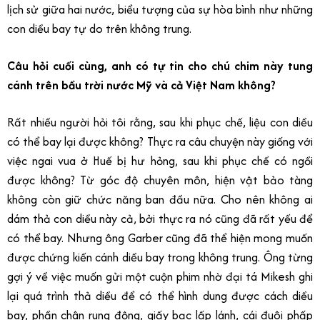
lịch sử giữa hai nước, biểu tượng của sự hòa bình như những
con diều bay tự do trên không trung.
Câu hỏi cuối cùng, anh có tự tin cho chú chim này tung
cánh trên bầu trời nước Mỹ và cả Việt Nam không?
Rất nhiều người hỏi tôi rằng, sau khi phục chế, liệu con diều
có thể bay lại được không? Thực ra câu chuyện này giống với
việc ngai vua ở Huế bị hư hỏng, sau khi phục chế có ngồi
được không? Từ góc độ chuyên môn, hiện vật bảo tàng
không còn giữ chức năng ban đầu nữa. Cho nên không ai
dám thả con diều này cả, bởi thực ra nó cũng đã rất yếu để
có thể bay. Nhưng ông Garber cũng đã thể hiện mong muốn
được chứng kiến cánh diều bay trong không trung. Ông từng
gợi ý về việc muốn gửi một cuộn phim nhờ đại tá Mikesh ghi
lại quá trình thả diều để có thể hình dung được cách diều
bay, phần chân rung động, giấy bạc lấp lánh, cái đuôi phấp