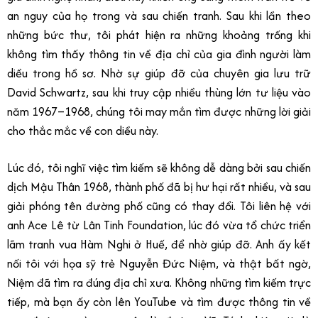
an nguy của họ trong và sau chiến tranh. Sau khi lần theo
những bức thư, tôi phát hiện ra những khoảng trống khi
không tìm thấy thông tin về địa chỉ của gia đình người làm
diều trong hồ sơ. Nhờ sự giúp đỡ của chuyên gia lưu trữ
David Schwartz, sau khi truy cập nhiều thùng lớn tư liệu vào
năm 1967–1968, chúng tôi may mắn tìm được những lời giải
cho thắc mắc về con diều này.
Lúc đó, tôi nghĩ việc tìm kiếm sẽ không dễ dàng bởi sau chiến
dịch Mậu Thân 1968, thành phố đã bị hư hại rất nhiều, và sau
giải phóng tên đường phố cũng có thay đổi. Tôi liên hệ với
anh Ace Lê từ Lân Tinh Foundation, lúc đó vừa tổ chức triển
lãm tranh vua Hàm Nghi ở Huế, để nhờ giúp đỡ. Anh ấy kết
nối tôi với họa sỹ trẻ Nguyễn Đức Niệm, và thật bất ngờ,
Niệm đã tìm ra đúng địa chỉ xưa. Không những tìm kiếm trực
tiếp, mà bạn ấy còn lên YouTube và tìm được thông tin về