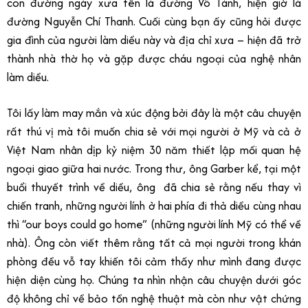
con đường ngày xưa tên là đường Võ Tánh, hiện giờ là
đường Nguyễn Chí Thanh. Cuối cùng bạn ấy cũng hỏi được
gia đình của người làm diều này và địa chỉ xưa – hiện đã trở
thành nhà thờ họ và gặp được cháu ngoại của nghệ nhân
làm diều.
Tôi lấy làm may mắn và xúc động bởi đây là một câu chuyện
rất thú vị mà tôi muốn chia sẻ với mọi người ở Mỹ và cả ở
Việt Nam nhân dịp kỷ niệm 30 năm thiết lập mối quan hệ
ngoại giao giữa hai nước. Trong thư, ông Garber kể, tại một
buổi thuyết trình về diều, ông đã chia sẻ rằng nếu thay vì
chiến tranh, những người lính ở hai phía đi thả diều cùng nhau
thì “our boys could go home” (những người lính Mỹ có thể về
nhà). Ông còn viết thêm rằng tất cả mọi người trong khán
phòng đều vỗ tay khiến tôi cảm thấy như mình đang được
hiện diện cùng họ. Chúng ta nhìn nhận câu chuyện dưới góc
độ không chỉ về bảo tồn nghệ thuật mà còn như vật chứng