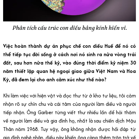
Phân tích cấu trúc con diều bằng kính hiển vi.
Việc hoàn thành dự án phục chế con diều Huế để nó có
thể tiếp tục đời sống ở cách nơi nó sinh ra nửa vòng trái
đất, sau hơn nửa thế kỷ, vào đúng thời điểm kỷ niệm 30
năm thiết lập quan hệ ngoại giao giữa Việt Nam và Hoa
Kỳ, đã đem lại cho anh cảm xúc như thế nào?
Khi làm việc với hiện vật và đọc thư từ ở kho tư liệu, tôi cảm
nhận rõ sự chỉn chu và cái tâm của người làm diều và người
tiếp nhận. Ông Garber từng viết thư nhiều lần để hỏi thăm
về người làm diều và gia đình họ, nhất là sau chiến dịch Mậu
Thân năm 1968. Tuy vậy, ông không nhận được hồi đáp từ
gia đình nghệ nhân, điều này khiến ông càng thêm trăn trở về