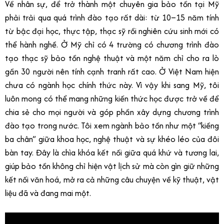
Về nhân sự, để trở thành một chuyên gia bảo tồn tại Mỹ
phải trải qua quá trình đào tạo rất dài: từ 10–15 năm tính
từ bậc đại học, thực tập, thạc sỹ rồi nghiên cứu sinh mới có
thể hành nghề. Ở Mỹ chỉ có 4 trường có chương trình đào
tạo thạc sỹ bảo tồn nghệ thuật và một năm chỉ cho ra lò
gần 30 người nên tính cạnh tranh rất cao. Ở Việt Nam hiện
chưa có ngành học chính thức này. Vì vậy khi sang Mỹ, tôi
luôn mong có thể mang những kiến thức học được trở về để
chia sẻ cho mọi người và góp phần xây dựng chương trình
đào tạo trong nước. Tôi xem ngành bảo tồn như một “kiềng
ba chân” giữa khoa học, nghệ thuật và sự khéo léo của đôi
bàn tay. Đây là chìa khóa kết nối giữa quá khứ và tương lai,
giúp bảo tồn không chỉ hiện vật lịch sử mà còn gìn giữ những
kết nối văn hoá, mở ra cả những câu chuyện về kỹ thuật, vật
liệu đã và đang mai một.