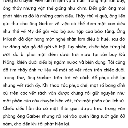
từng là chuyên viên làm nhiệm vụ ở Huế. Trong một lần bay,
ông thấy những vật thể giống như chim. Đến gần ông mới
phát hiện ra đó là những cánh diều. Thấy thú vị quá, ông liền
gửi thư cho ông Garber về việc có thể đem một con diều
như thế về Mỹ để gửi vào bộ sưu tập của bảo tàng. Ông
Mikesh đã đặt hàng một nghệ nhân làm diều ở Huế, sau đó
tự đóng hộp gỗ để gửi về Mỹ. Tuy nhiên, chiếc hộp từng bị
ướt do bị phơi một đêm dưới trời mưa tại sân bay Đà
Nẵng, khiến đuôi diều bị ngấm nước và biến dạng. Tôi cũng
đã tìm thấy ảnh tư liệu về một số vết rách trên chiếc đuôi.
Trong thư, ông Garber trăn trở về cách để phục chế lại
những vết rách ấy. Khi thao tác phục chế, một số băng dính
cũ trên các vết rách vẫn được chúng tôi giữ nguyên như
một phần của câu chuyện hiện vật, tức một phần của lịch sử.
Chiếc diều hẳn đã có một thời gian được treo trong văn
phòng ông Garber nhưng rồi rơi vào quên lãng suốt gần 60
năm, cho đến khi tôi phát hiện lại.