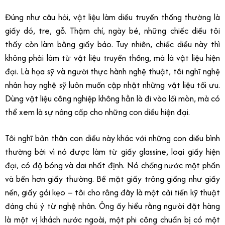
Đúng như câu hỏi, vật liệu làm diều truyền thống thường là
giấy dó, tre, gỗ. Thậm chí, ngày bé, những chiếc diều tôi
thấy còn làm bằng giấy báo. Tuy nhiên, chiếc diều này thì
không phải làm từ vật liệu truyền thống, mà là vật liệu hiện
đại. Là họa sỹ và người thực hành nghệ thuật, tôi nghĩ nghệ
nhân hay nghệ sỹ luôn muốn cập nhật những vật liệu tối ưu.
Dùng vật liệu công nghiệp không hẳn là đi vào lối mòn, mà có
thể xem là sự nâng cấp cho những con diều hiện đại.
Tôi nghĩ bản thân con diều này khác với những con diều bình
thường bởi vì nó được làm từ giấy glassine, loại giấy hiện
đại, có độ bóng và dai nhất định. Nó chống nước một phần
và bền hơn giấy thường. Bề mặt giấy trông giống như giấy
nến, giấy gói kẹo – tôi cho rằng đây là một cải tiến kỹ thuật
đáng chú ý từ nghệ nhân. Ông ấy hiểu rằng người đặt hàng
là một vị khách nước ngoài, một phi công chuẩn bị có một