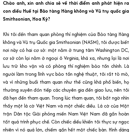
Chào anh, xin anh chia sẻ về thời điểm anh phát hiện ra
con diều Huế tại Bảo tàng Hàng không và Vũ trụ quốc gia
Smithsonian, Hoa Kỳ?
Khi tôi đến tham quan phòng thí nghiệm của Bảo tàng Hàng
không và Vũ trụ Quốc gia Smithsonian (NASM), tôi được biết
nơi này có hai cơ sở: một nằm ở trung tâm Washington DC,
cơ sở còn lại nằm ở ngoại ô Virginia, khá xa, nhưng lại là nơi
lưu trữ kho vận và có phòng thí nghiệm bảo tồn chính. Là
người làm trong lĩnh vực bảo tồn nghệ thuật, tôi rất tò mò,
và vì những buổi tham quan như thế cũng khá phổ biến, họ
thường xuyên đón tiếp các chuyên gia đến giao lưu, nên tôi
đã hẹn đến tham quan. Trong lúc tham quan, tôi bất ngờ nhìn
thấy một lá cờ Việt Nam và một chiếc diều. Lá cờ của Mặt
trận Dân tộc Giải phóng miền Nam Việt Nam đã gần hoàn
tất quá trình phục chế. Còn chiếc diều khiến tôi thực sự ngạc
nhiên vì nó quá lớn, chiếm gần hết một chiếc bàn. Hình dáng