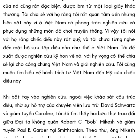
của nó cũng rất đặc biệt, được làm từ một loại giấy khác
thường. Tôi chia sẻ với họ rằng tôi rất quan tâm đến những
hiện vật này vì ở Việt Nam có phong trào nghiên cứu và
phục dựng những món đồ chơi truyền thống. Vì vậy tôi nói
với họ rằng chiếc diều này rất quý, và tôi chưa từng nghe
đến một bộ sưu tập diều nào như thế ở Việt Nam. Tôi đề
xuất được nghiên cứu kỹ hơn về nó, với hy vọng có thể chia
sẻ lại cho công chúng Việt Nam và giới nghiên cứu. Tôi cũng
muốn tìm hiểu về hành trình từ Việt Nam đến Mỹ của chiếc
diều này.
Khi bắt tay vào nghiên cứu, ngoài việc khảo sát cấu trúc
diều, nhờ sự hỗ trợ của chuyên viên lưu trữ David Schwartz
và giám tuyển Caroline, tôi đã tìm thấy hai bức thư trao đổi
giữa Đại tá không quân Robert C. “Bob” Mikesh và giám
tuyển Paul E. Garber tại Smithsonian. Theo thư, ông Mikesh