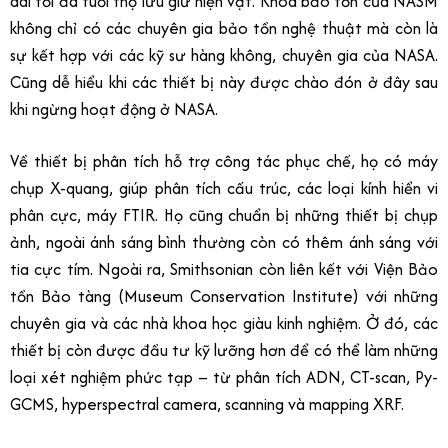
dài tối đa tuổi thọ lưu giữ hiện vật. Khoa bảo tồn của NASM
không chỉ có các chuyên gia bảo tồn nghệ thuật mà còn là
sự kết hợp với các kỹ sư hàng không, chuyên gia của NASA.
Cũng dễ hiểu khi các thiết bị này được chào đón ở đây sau
khi ngừng hoạt động ở NASA.
Về thiết bị phân tích hỗ trợ công tác phục chế, họ có máy
chụp X-quang, giúp phân tích cấu trúc, các loại kính hiển vi
phân cực, máy FTIR. Họ cũng chuẩn bị những thiết bị chụp
ảnh, ngoài ánh sáng bình thường còn có thêm ánh sáng với
tia cực tím. Ngoài ra, Smithsonian còn liên kết với Viện Bảo
tồn Bảo tàng (Museum Conservation Institute) với những
chuyên gia và các nhà khoa học giàu kinh nghiệm. Ở đó, các
thiết bị còn được đầu tư kỹ lưỡng hơn để có thể làm những
loại xét nghiệm phức tạp – từ phân tích ADN, CT-scan, Py-
GCMS, hyperspectral camera, scanning và mapping XRF.