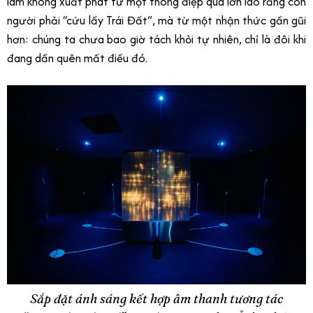
lãm không xuất phát từ một thông điệp quá lớn lao rằng con
người phải “cứu lấy Trái Đất”, mà từ một nhận thức gần gũi
hơn: chúng ta chưa bao giờ tách khỏi tự nhiên, chỉ là đôi khi
đang dần quên mất điều đó.
Sắp đặt ánh sáng kết hợp âm thanh tương tác