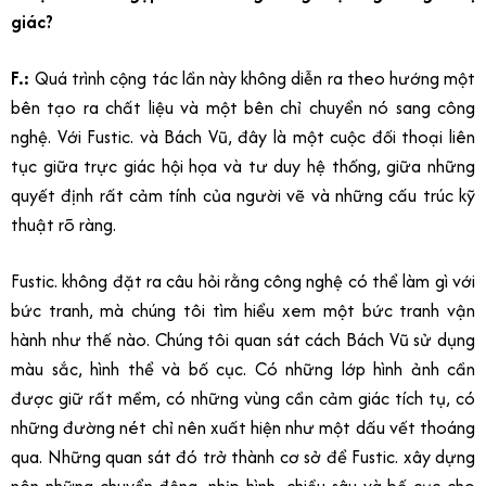
giác?
F.:
Quá trình cộng tác lần này không diễn ra theo hướng một
bên tạo ra chất liệu và một bên chỉ chuyển nó sang công
nghệ. Với Fustic. và Bách Vũ, đây là một cuộc đối thoại liên
tục giữa trực giác hội họa và tư duy hệ thống, giữa những
quyết định rất cảm tính của người vẽ và những cấu trúc kỹ
thuật rõ ràng.
Fustic. không đặt ra câu hỏi rằng công nghệ có thể làm gì với
bức tranh, mà chúng tôi tìm hiểu xem một bức tranh vận
hành như thế nào. Chúng tôi quan sát cách Bách Vũ sử dụng
màu sắc, hình thể và bố cục. Có những lớp hình ảnh cần
được giữ rất mềm, có những vùng cần cảm giác tích tụ, có
những đường nét chỉ nên xuất hiện như một dấu vết thoáng
qua. Những quan sát đó trở thành cơ sở để Fustic. xây dựng
nên những chuyển động, nhịp hình, chiều sâu và bố cục cho