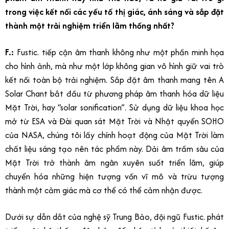
trong việc kết nối các yếu tố thị giác, ánh sáng và sắp đặt
thành một trải nghiệm triển lãm thống nhất?
F.:
Fustic. tiếp cận âm thanh không như một phần minh họa
cho hình ảnh, mà như một lớp không gian vô hình giữ vai trò
kết nối toàn bộ trải nghiệm. Sắp đặt âm thanh mang tên A
Solar Chant bắt đầu từ phương pháp âm thanh hóa dữ liệu
Mặt Trời, hay “solar sonification”. Sử dụng dữ liệu khoa học
mở từ ESA và Đài quan sát Mặt Trời và Nhật quyển SOHO
của NASA, chúng tôi lấy chính hoạt động của Mặt Trời làm
chất liệu sáng tạo nên tác phẩm này. Dải âm trầm sâu của
Mặt Trời trở thành âm ngân xuyên suốt triển lãm, giúp
chuyển hóa những hiện tượng vốn vĩ mô và trừu tượng
thành một cảm giác mà cơ thể có thể cảm nhận được.
Dưới sự dẫn dắt của nghệ sỹ Trung Bảo, đội ngũ Fustic. phát