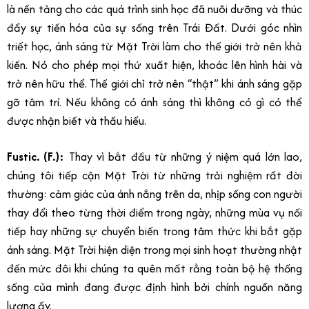
là nền tảng cho các quá trình sinh học đã nuôi dưỡng và thúc
đẩy sự tiến hóa của sự sống trên Trái Đất. Dưới góc nhìn
triết học, ánh sáng từ Mặt Trời làm cho thế giới trở nên khả
kiến. Nó cho phép mọi thứ xuất hiện, khoác lên hình hài và
trở nên hữu thể. Thế giới chỉ trở nên “thật” khi ánh sáng gặp
gỡ tâm trí. Nếu không có ánh sáng thì không có gì có thể
được nhận biết và thấu hiểu.
Fustic. (F.):
Thay vì bắt đầu từ những ý niệm quá lớn lao,
chúng tôi tiếp cận Mặt Trời từ những trải nghiệm rất đời
thường: cảm giác của ánh nắng trên da, nhịp sống con người
thay đổi theo từng thời điểm trong ngày, những mùa vụ nối
tiếp hay những sự chuyển biến trong tâm thức khi bắt gặp
ánh sáng. Mặt Trời hiện diện trong mọi sinh hoạt thường nhật
đến mức đôi khi chúng ta quên mất rằng toàn bộ hệ thống
sống của mình đang được định hình bởi chính nguồn năng
lượng ấy.