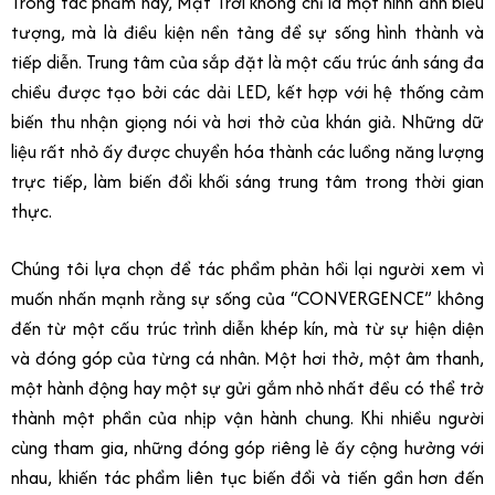
Trong tác phẩm này, Mặt Trời không chỉ là một hình ảnh biểu
tượng, mà là điều kiện nền tảng để sự sống hình thành và
tiếp diễn. Trung tâm của sắp đặt là một cấu trúc ánh sáng đa
chiều được tạo bởi các dải LED, kết hợp với hệ thống cảm
biến thu nhận giọng nói và hơi thở của khán giả. Những dữ
liệu rất nhỏ ấy được chuyển hóa thành các luồng năng lượng
trực tiếp, làm biến đổi khối sáng trung tâm trong thời gian
thực.
Chúng tôi lựa chọn để tác phẩm phản hồi lại người xem vì
muốn nhấn mạnh rằng sự sống của “CONVERGENCE” không
đến từ một cấu trúc trình diễn khép kín, mà từ sự hiện diện
và đóng góp của từng cá nhân. Một hơi thở, một âm thanh,
một hành động hay một sự gửi gắm nhỏ nhất đều có thể trở
thành một phần của nhịp vận hành chung. Khi nhiều người
cùng tham gia, những đóng góp riêng lẻ ấy cộng hưởng với
nhau, khiến tác phẩm liên tục biến đổi và tiến gần hơn đến