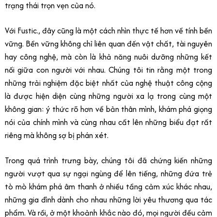
trạng thái trọn vẹn của nó.
Với Fustic., đây cũng là một cách nhìn thực tế hơn về tính bền
vững. Bền vững không chỉ liên quan đến vật chất, tài nguyên
hay công nghệ, mà còn là khả năng nuôi dưỡng những kết
nối giữa con người với nhau. Chúng tôi tin rằng một trong
những trải nghiệm đặc biệt nhất của nghệ thuật công cộng
là được hiện diện cùng những người xa lạ trong cùng một
không gian: ý thức rõ hơn về bản thân mình, khám phá giọng
nói của chính mình và cùng nhau cất lên những biểu đạt rất
riêng mà không sợ bị phán xét.
Trong quá trình trưng bày, chúng tôi đã chứng kiến những
người vượt qua sự ngại ngùng để lên tiếng, những đứa trẻ
tò mò khám phá âm thanh ở nhiều tầng cảm xúc khác nhau,
những gia đình dành cho nhau những lời yêu thương qua tác
phẩm. Và rồi, ở một khoảnh khắc nào đó, mọi người đều cảm