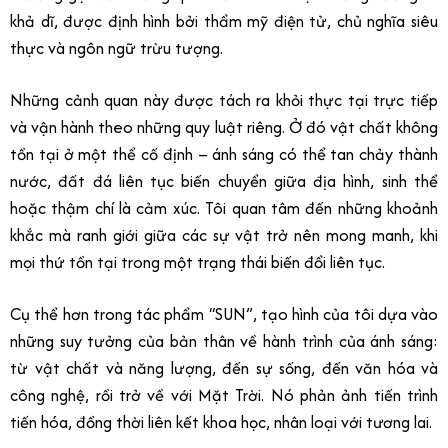
khả dĩ, được định hình bởi thẩm mỹ điện tử, chủ nghĩa siêu
thực và ngôn ngữ trừu tượng.
Những cảnh quan này được tách ra khỏi thực tại trực tiếp
và vận hành theo những quy luật riêng.
Ở đó vật chất không
tồn tại ở một thể cố định – ánh sáng có thể tan chảy thành
nước, đất đá liên tục biến chuyển giữa địa hình, sinh thể
hoặc thậm chí là cảm xúc. Tôi quan tâm đến những khoảnh
khắc mà ranh giới giữa các sự vật trở nên mong manh, khi
mọi thứ tồn tại trong một trạng thái biến đổi liên tục.
Cụ thể hơn trong tác phẩm “SUN”, tạo hình của tôi dựa vào
những suy tưởng của bản thân về hành trình của ánh sáng:
từ vật chất và năng lượng, đến sự sống, đến văn hóa và
công nghệ, rồi trở về với Mặt Trời. Nó phản ảnh tiến trình
tiến hóa, đồng thời liên kết khoa học, nhân loại với tương lai.