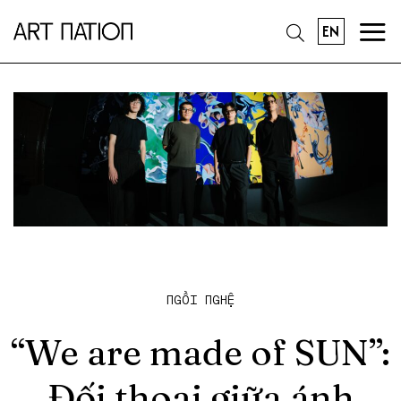
EN
NGỒI NGHỆ
“We are made of SUN”:
Đối thoại giữa ánh