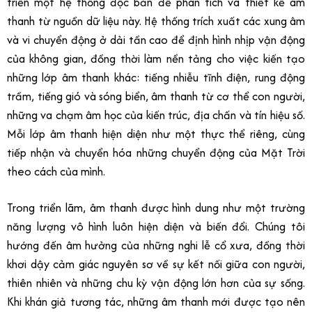
triển một hệ thống độc bản để phân tích và thiết kế âm
thanh từ nguồn dữ liệu này. Hệ thống trích xuất các xung âm
và vi chuyển động ở dải tần cao để định hình nhịp vận động
của không gian, đồng thời làm nền tảng cho việc kiến tạo
những lớp âm thanh khác: tiếng nhiễu tĩnh điện, rung động
trầm, tiếng gió và sóng biển, âm thanh từ cơ thể con người,
những va chạm âm học của kiến trúc, địa chấn và tín hiệu số.
Mỗi lớp âm thanh hiện diện như một thực thể riêng, cùng
tiếp nhận và chuyển hóa những chuyển động của Mặt Trời
theo cách của mình.
Trong triển lãm, âm thanh được hình dung như một trường
năng lượng vô hình luôn hiện diện và biến đổi. Chúng tôi
hướng đến âm hưởng của những nghi lễ cổ xưa, đồng thời
khơi dậy cảm giác nguyên sơ về sự kết nối giữa con người,
thiên nhiên và những chu kỳ vận động lớn hơn của sự sống.
Khi khán giả tương tác, những âm thanh mới được tạo nên