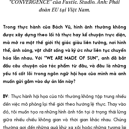
“CONVERGENCE” của Fustic. Studio. Ảnh: Phái
đoàn EU tại Việt Nam.
Trong thực hành của Bách Vũ, hình ảnh thường không
được xây dựng theo lối tả thực hay kể chuyện trực diện,
mà mở ra một thế giới thị giác giàu liên tưởng, nơi hình
thể, ánh sáng, vật chất sống và ký ức như liên tục chuyển
hóa lẫn nhau. Với “WE ARE MADE OF SUN”, anh đã bắt
đầu câu chuyện của tác phẩm từ đâu, và đâu là những
yếu tố cốt lõi trong ngôn ngữ hội họa của mình mà anh
muốn gửi gắm vào dự án lần này?
BV
: Thực hành hội họa của tôi thường không tập trung nhiều
đến việc mô phỏng lại thế giới theo hướng lệ thực.
Thay vào
đó, tôi muốn tạo ra những hình ảnh tồn tại ở trạng thái lửng
giữa nhiều chiều không gian và thời gian khác nhau. Chúng
thường gợi đến những quá khứ xa xôi hoặc những tương lai