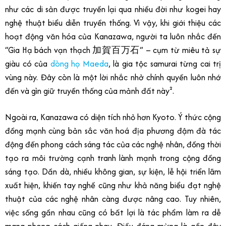
như các di sản được truyền lại qua nhiều đời như kogei hay
nghệ thuật biểu diễn truyền thống. Vì vậy, khi giới thiệu các
hoạt động văn hóa của Kanazawa, người ta luôn nhắc đến
“Gia Hạ bách vạn thạch 加賀百万石” – cụm từ miêu tả sự
giàu có của
dòng họ Maeda
, là gia tộc samurai từng cai trị
vùng này. Đây còn là một lời nhắc nhở chính quyền luôn nhớ
đến và gìn giữ truyền thống của mảnh đất này².
Ngoài ra, Kanazawa có diện tích nhỏ hơn Kyoto. Ý thức cộng
đồng mạnh cùng bản sắc văn hoá địa phương đậm đà tác
động đến phong cách sáng tác của các nghệ nhân, đồng thời
tạo ra môi trường cạnh tranh lành mạnh trong cộng đồng
sáng tạo. Dần dà, nhiều không gian, sự kiện, lễ hội triển lãm
xuất hiện, khiến tay nghề cũng như khả năng biểu đạt nghệ
thuật của các nghệ nhân càng được nâng cao. Tuy nhiên,
việc sống gần nhau cũng có bất lợi là tác phẩm làm ra dễ
mang phong cách giống nhau. Điều đáng mừng là gần đây