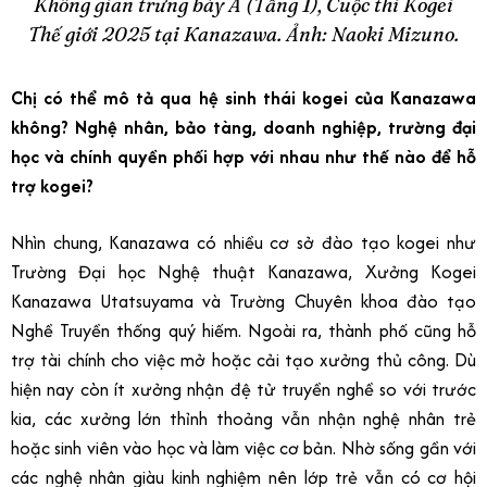
Không gian trưng bày A (Tầng 1), Cuộc thi Kogei
Thế giới 2025 tại Kanazawa. Ảnh: Naoki Mizuno.
Chị có thể mô tả qua hệ sinh thái kogei của Kanazawa
không? Nghệ nhân, bảo tàng, doanh nghiệp, trường đại
học và chính quyền phối hợp với nhau như thế nào để hỗ
trợ kogei?
Nhìn chung, Kanazawa có nhiều cơ sở đào tạo kogei như
Trường Đại học Nghệ thuật Kanazawa, Xưởng Kogei
Kanazawa Utatsuyama và Trường Chuyên khoa đào tạo
Nghề Truyền thống quý hiếm. Ngoài ra, thành phố cũng hỗ
trợ tài chính cho việc mở hoặc cải tạo xưởng thủ công. Dù
hiện nay còn ít xưởng nhận đệ tử truyền nghề so với trước
kia, các xưởng lớn thỉnh thoảng vẫn nhận nghệ nhân trẻ
hoặc sinh viên vào học và làm việc cơ bản. Nhờ sống gần với
các nghệ nhân giàu kinh nghiệm nên lớp trẻ vẫn có cơ hội