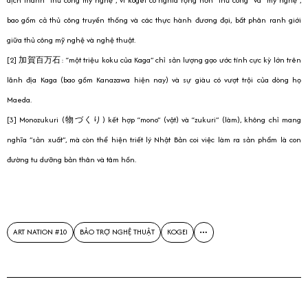
bao gồm cả thủ công truyền thống và các thực hành đương đại, bất phân ranh giới
giữa thủ công mỹ nghệ và nghệ thuật.
[2] 加賀百万石: “một triệu koku của Kaga” chỉ sản lượng gạo ước tính cực kỳ lớn trên
lãnh địa Kaga (bao gồm Kanazawa hiện nay) và sự giàu có vượt trội của dòng họ
Maeda.
[3] Monozukuri (物づくり) kết hợp “mono” (vật) và “zukuri” (làm), không chỉ mang
nghĩa ”sản xuất”, mà còn thể hiện triết lý Nhật Bản coi việc làm ra sản phẩm là con
đường tu dưỡng bản thân và tâm hồn.
ART NATION #10
BẢO TRỢ NGHỆ THUẬT
KOGEI