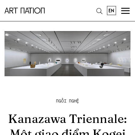
EN
NGỒI NGHỆ
Kanazawa Triennale:
Một giao điểm Kogei