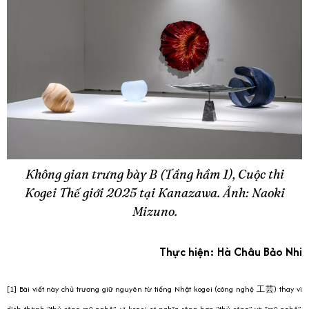
Không gian trưng bày B (Tầng hầm 1), Cuộc thi
Kogei Thế giới 2025 tại Kanazawa. Ảnh: Naoki
Mizuno.
Thực hiện: Hà Châu Bảo Nhi
[1] Bài viết này chủ trương giữ nguyên từ tiếng Nhật kogei (công nghệ 工芸) thay vì
dịch thành “thủ công mỹ nghệ”, vì kogei có nghĩa rộng hơn “thủ công” và “mỹ nghệ”,