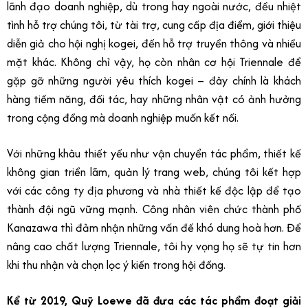
lãnh đạo doanh nghiệp, dù trong hay ngoài nước, đều nhiệt
tình hỗ trợ chúng tôi, từ tài trợ, cung cấp địa điểm, giới thiệu
diễn giả cho hội nghị kogei, đến hỗ trợ truyền thông và nhiều
mặt khác. Không chỉ vậy, họ còn nhân cơ hội Triennale để
gặp gỡ những người yêu thích kogei – đây chính là khách
hàng tiềm năng, đối tác, hay những nhân vật có ảnh hưởng
trong cộng đồng mà doanh nghiệp muốn kết nối.
Với những khâu thiết yếu như vận chuyển tác phẩm, thiết kế
không gian triển lãm, quản lý trang web, chúng tôi kết hợp
với các công ty địa phương và nhà thiết kế độc lập để tạo
thành đội ngũ vững mạnh. Công nhân viên chức thành phố
Kanazawa thì đảm nhận những vấn đề khó dung hoà hơn. Để
nâng cao chất lượng Triennale, tôi hy vọng họ sẽ tự tin hơn
khi thu nhận và chọn lọc ý kiến trong hội đồng.
Kể từ 2019, Quỹ Loewe đã đưa các tác phẩm đoạt giải