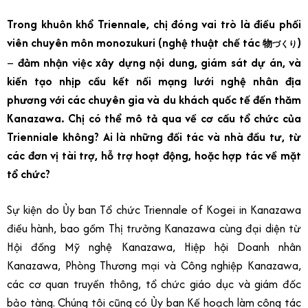
Trong khuôn khổ Triennale, chị đóng vai trò là điều phối
viên chuyên môn monozukuri (nghệ thuật chế tác
)
物
づくり
–
đảm nhận việc xây dựng nội dung, giám sát dự án, và
kiến tạo nhịp cầu kết nối mạng lưới nghệ nhân địa
phương với các chuyên gia và du khách quốc tế đến thăm
Kanazawa.
Chị có thể mô tả qua về cơ cấu tổ chức của
Trienniale không? Ai là những đối tác và nhà đầu tư, từ
các đơn vị tài trợ, hỗ trợ hoạt động, hoặc hợp tác về mặt
tổ chức?
Sự kiện do Ủy ban Tổ chức Triennale of Kogei in Kanazawa
điều hành, bao gồm Thị trưởng Kanazawa cùng đại diện từ
Hội đồng Mỹ nghệ Kanazawa, Hiệp hội Doanh nhân
Kanazawa, Phòng Thương mại và Công nghiệp Kanazawa,
các cơ quan truyền thông, tổ chức giáo dục và giám đốc
bảo tàng. Chúng tôi cũng có Ủy ban Kế hoạch làm công tác