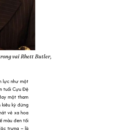
rong vai Rhett Butler,
ền lực như một
ên tuổi Cựu Đệ
 Hay một tham
n kiêu kỳ đứng
hát vẻ xa hoa
kế màu đen tối
ặc trưng – là