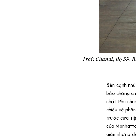
Trái: Chanel, Bộ 39, 
Bên cạnh nhữn
bảo chứng cho
nhất Phu nhâ
chiếu về phân
trước cửa ti
của Manhattan
giản nhưng đ