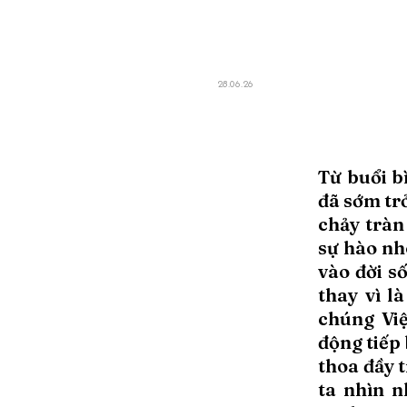
28.06.26
Từ buổi 
đã sớm tr
chảy tràn
sự hào nh
vào đời s
thay vì l
chúng Vi
động tiếp 
thoa đầy t
ta nhìn n