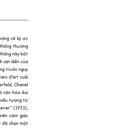
ưởng về ký ức
 thông thường
 thống này bắt
h sàn diễn của
ng trước nguy
rs d’art cuối
erfeld, Chanel
và văn hóa đại
biểu tượng từ
Never” (1931),
o nên cảm giác
y đã chọn một