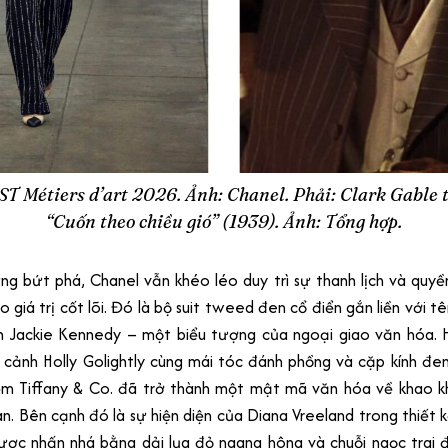
BST Métiers d’art 2026. Ảnh: Chanel. Phải: Clark Gable t
“Cuốn theo chiều gió” (1939). Ảnh: Tổng hợp.
g bứt phá, Chanel vẫn khéo léo duy trì sự thanh lịch và quy
 giá trị cốt lõi. Đó là bộ suit tweed đen cổ điển gắn liền với t
n Jackie Kennedy – một biểu tượng của ngoại giao văn hóa.
 cảnh Holly Golightly cùng mái tóc đánh phồng và cặp kính đe
ệm Tiffany & Co. đã trở thành một mật mã văn hóa về khao k
. Bên cạnh đó là sự hiện diện của Diana Vreeland trong thiết 
ược nhấn nhá bằng dải lụa đỏ ngang hông và chuỗi ngọc trai đ