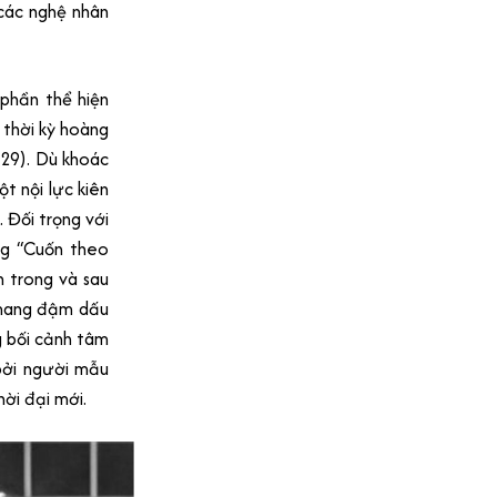
 các nghệ nhân
 phần thể hiện
 thời kỳ hoàng
929). Dù khoác
t nội lực kiên
 Đối trọng với
ng “Cuốn theo
 trong và sau
ẹ mang đậm dấu
g bối cảnh tâm
 bởi người mẫu
hời đại mới.