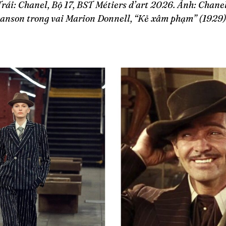
Trái: Chanel, Bộ 17, BST Métiers d’art 2026. Ảnh: Chanel
wanson trong vai Marion Donnell, “Kẻ xâm phạm” (1929).