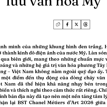
lưu văn hoá Mỹ
bình minh của những khung hình đen trắng, 
ở thành kinh đô điện ảnh của nước Mỹ. Làn són
 qua biên giới, mang theo những chuẩn mực v
oáng và những hệ giá trị văn hóa phương Tây l
ống – Việt Nam không nằm ngoài quỹ đạo ấy. 
à một điểm đến thụ động của dòng chảy văn
ệt Nam đã thể hiện khả năng nhạy bén trong
biến và thích nghi theo cảm thức rất riêng. Ch
ính bản địa này đã tạo nên một nền tảng tâm lý
hận lại BST Chanel Métiers d’Art 2026 giữ