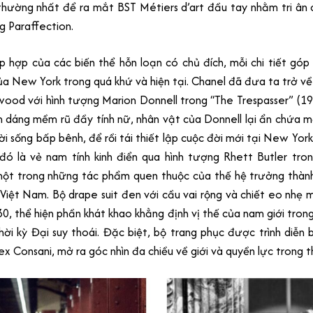
thường nhất để ra mắt BST Métiers d’art đầu tay nhằm tri ân
g Paraffection.
p hợp của các biến thể hỗn loạn có chủ đích, mỗi chi tiết góp
ủa New York trong quá khứ và hiện tại. Chanel đã đưa ta trở về
wood với hình tượng Marion Donnell trong “The Trespasser” (1
 dáng mềm rũ đầy tính nữ, nhân vật của Donnell lại ẩn chứa mộ
i sống bấp bênh, để rồi tái thiết lập cuộc đời mới tại New York.
ó là vẻ nam tính kinh điển qua hình tượng Rhett Butler tro
 một trong những tác phẩm quen thuộc của thế hệ
trưởng thành
i Việt Nam. Bộ drape suit đen với cầu vai rộng và chiết eo nh
30, thể hiện phần khát khao khẳng định vị thế của nam giới tron
hời kỳ Đại suy thoái. Đặc biệt, bộ trang phục được trình diễn
ex Consani, mở ra góc nhìn đa chiều về giới và quyền lực trong t