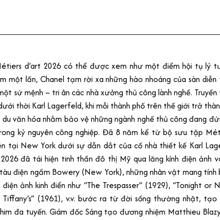
étiers d’art 2026 có thể được xem như một điểm hội tụ lý t
ăm một lần, Chanel tạm rời xa những hào nhoáng của sàn diễn
một sứ mệnh – tri ân các nhà xưởng thủ công lành nghề. Truyền
ới thời Karl Lagerfeld, khi mỗi thành phố trên thế giới trở thàn
n du văn hóa nhằm bảo vệ những ngành nghề thủ công đang đứ
rong kỷ nguyên công nghiệp. Đã 8 năm kể từ bộ sưu tập Métie
ễn tại New York dưới sự dẫn dắt của cố nhà thiết kế Karl Lag
 2026 đã tái hiện tinh thần đô thị Mỹ qua lăng kính điện ảnh 
a tàu điện ngầm Bowery (New York), những nhân vật mang tính 
điện ảnh kinh điển như “The Trespasser” (1929), “Tonight or 
 Tiffany’s” (1961), v.v. bước ra từ đời sống thường nhật, tạ
him đa tuyến. Giám đốc Sáng tạo đương nhiệm Matthieu Blaz