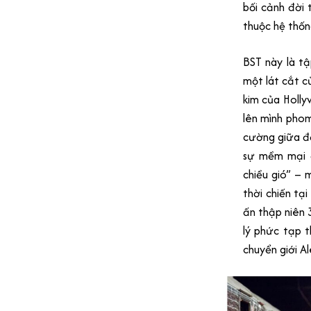
bối cảnh đời 
thuộc hệ thốn
BST này là tậ
một lát cắt c
kim của Holly
lên mình phom
cường giữa đờ
sự mềm mại đ
chiều gió” –
thời chiến tạ
ấn thập niên 
lý phức tạp t
chuyển giới Al