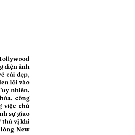
Hollywood
g điện ảnh
ề cái đẹp,
en lỏi vào
Tuy nhiên,
 hóa, công
 việc chủ
ính sự giao
 thú vị khi
a lòng New