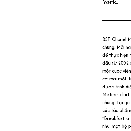
York.
BST Chanel M
chung. Mỗi n
để thực hiện 
đầu từ 2002 dư
một cuộc viễ
cơ mai một t
được trình di
Métiers d’art
chúng. Tại g
các tác phẩm 
“Breakfast at
như một bộ p