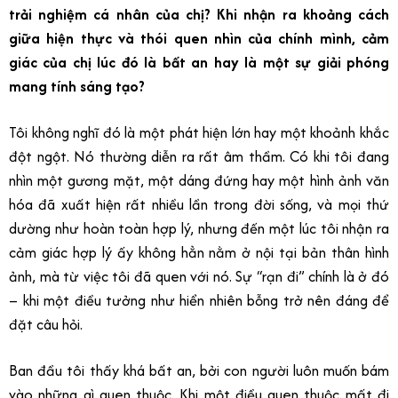
trải nghiệm cá nhân của chị? Khi nhận ra khoảng cách
giữa hiện thực và thói quen nhìn của chính mình, cảm
giác của chị lúc đó là bất an hay là một sự giải phóng
mang tính sáng tạo?
Tôi không nghĩ đó là một phát hiện lớn hay một khoảnh khắc
đột ngột. Nó thường diễn ra rất
âm thầm. Có khi tôi đang
nhìn một gương mặt, một dáng đứng hay một hình ảnh văn
hóa đã xuất hiện rất nhiều lần trong đời sống, và mọi thứ
dường như hoàn toàn hợp lý, nhưng đến một lúc tôi nhận ra
cảm giác hợp lý ấy không hẳn nằm ở nội tại bản thân hình
ảnh, mà từ việc tôi đã quen với nó. Sự “rạn đi” chính là ở đó
– khi một điều tưởng như hiển nhiên bỗng trở nên đáng để
đặt câu hỏi.
Ban đầu tôi thấy khá bất an, bởi con người luôn muốn bám
vào những gì quen thuộc. Khi một điều quen thuộc mất đi