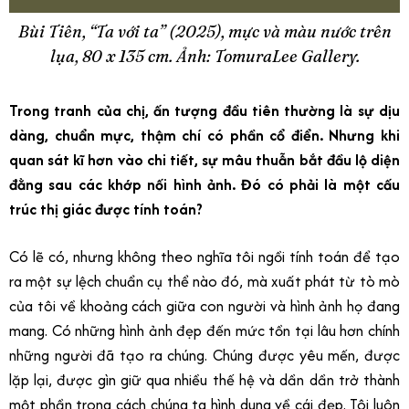
Bùi Tiên, “Ta với ta” (2025), mực và màu nước trên
lụa, 80 x 135 cm. Ảnh: TomuraLee Gallery.
Trong tranh của chị, ấn tượng đầu tiên thường là sự dịu
dàng, chuẩn mực, thậm chí có phần cổ điển. Nhưng khi
quan sát kĩ hơn vào chi tiết, sự mâu thuẫn bắt đầu lộ diện
đằng sau các khớp nối hình ảnh. Đó có phải là một cấu
trúc thị giác được tính toán?
Có lẽ có, nhưng không theo nghĩa tôi ngồi tính toán để tạo
ra một sự lệch chuẩn cụ thể nào đó, mà xuất phát từ tò mò
của tôi về khoảng cách giữa con người và hình ảnh họ đang
mang. Có những hình ảnh đẹp đến mức tồn tại lâu hơn chính
những người đã tạo ra chúng. Chúng được yêu mến, được
lặp lại, được gìn giữ qua nhiều thế hệ và dần dần trở thành
một phần trong cách chúng ta hình dung về cái đẹp. Tôi luôn