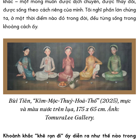
khác – một mong muốn được dịch chuyển, được thay đổi,
được sống theo cách riêng của mình. Tôi nghĩ phần lớn chúng
ta, ở một thời điểm nào đó trong đời, đều từng sống trong
khoảng cách ấy.
Bùi Tiên, “Kim-Mộc-Thuỷ-Hoả-Thổ” (2025), mực
và màu nước trên lụa, 175 x 65 cm. Ảnh:
TomuraLee Gallery.
Khoảnh khắc “khẽ rạn đi” ấy diễn ra như thế nào trong