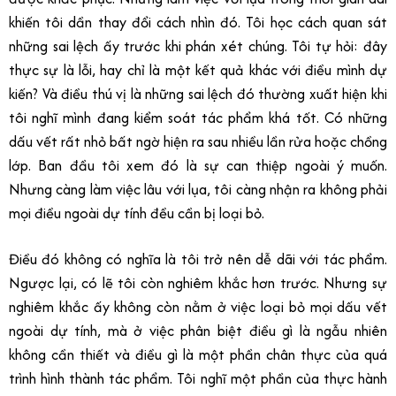
khiến tôi dần thay đổi cách nhìn đó. Tôi học cách quan sát
những sai lệch ấy trước khi phán xét chúng. Tôi tự hỏi: đây
thực sự là lỗi, hay chỉ là một kết quả khác với điều mình dự
kiến? Và điều thú vị là những sai lệch đó thường xuất hiện khi
tôi nghĩ mình đang kiểm soát tác phẩm khá tốt. Có những
dấu vết rất nhỏ bất ngờ hiện ra sau nhiều lần rửa hoặc chồng
lớp. Ban đầu tôi xem đó là sự can thiệp ngoài ý muốn.
Nhưng càng làm việc lâu với lụa, tôi càng nhận ra không phải
mọi điều ngoài dự tính đều cần bị loại bỏ.
Điều đó không có nghĩa là tôi trở nên dễ dãi với tác phẩm.
Ngược lại, có lẽ tôi còn nghiêm khắc hơn trước. Nhưng sự
nghiêm khắc ấy không còn nằm ở việc loại bỏ mọi dấu vết
ngoài dự tính, mà ở việc phân biệt điều gì là ngẫu nhiên
không cần thiết và điều gì là một phần chân thực của quá
trình hình thành tác phẩm. Tôi nghĩ một phần của thực hành