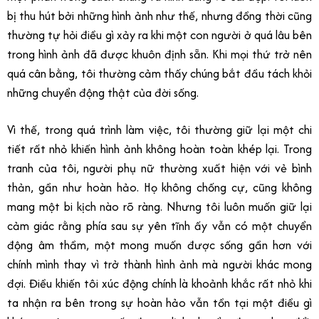
bị thu hút bởi những hình ảnh như thế, nhưng đồng thời cũng
thường tự hỏi điều gì xảy ra khi một con người ở quá lâu bên
trong hình ảnh đã được khuôn định sẵn. Khi mọi thứ trở nên
quá cân bằng, tôi thường cảm thấy chúng bắt đầu tách khỏi
những chuyển động thật của đời sống.
Vì thế, trong quá trình làm việc, tôi thường giữ lại một chi
tiết rất nhỏ khiến hình ảnh không hoàn toàn khép lại. Trong
tranh của tôi, người phụ nữ thường xuất hiện với vẻ bình
thản, gần như hoàn hảo. Họ không chống cự, cũng không
mang một bi kịch nào rõ ràng. Nhưng tôi luôn muốn giữ lại
cảm giác rằng phía sau sự yên tĩnh ấy vẫn có một chuyển
động âm thầm, một mong muốn được sống gần hơn với
chính mình thay vì trở thành hình ảnh mà người khác mong
đợi. Điều khiến tôi xúc động chính là khoảnh khắc rất nhỏ khi
ta nhận ra bên trong sự hoàn hảo vẫn tồn tại một điều gì