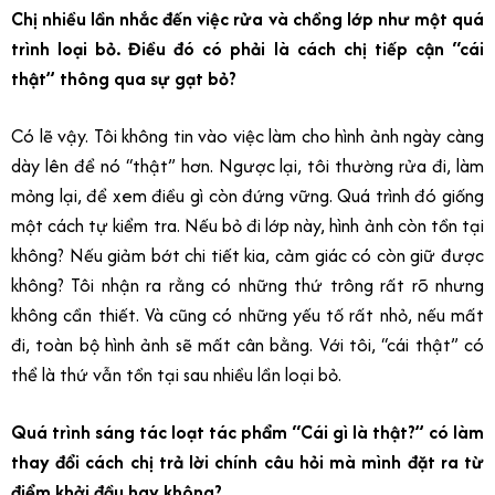
Chị nhiều lần nhắc đến việc rửa và chồng lớp như một quá
trình loại bỏ. Điều đó có phải là cách chị tiếp cận “cái
thật” thông qua sự gạt bỏ?
Có lẽ vậy. Tôi không tin vào việc làm cho hình ảnh ngày càng
dày lên để nó “thật” hơn. Ngược lại, tôi thường rửa đi, làm
mỏng lại, để xem điều gì còn đứng vững. Quá trình đó giống
một cách tự kiểm tra. Nếu bỏ đi lớp này, hình ảnh còn tồn tại
không? Nếu giảm bớt chi tiết kia, cảm giác có còn giữ được
không? Tôi nhận ra rằng có những thứ trông rất rõ nhưng
không cần thiết. Và cũng có những yếu tố rất nhỏ, nếu mất
đi, toàn bộ hình ảnh sẽ mất cân bằng. Với tôi, “cái thật” có
thể là thứ vẫn tồn tại sau nhiều lần loại bỏ.
Quá trình sáng tác loạt tác phẩm “Cái gì là thật?” có làm
thay đổi cách chị trả lời chính câu hỏi mà mình đặt ra từ
điểm khởi đầu hay không?