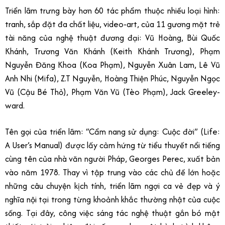
Triển lãm trưng bày hơn 60 tác phẩm thuộc nhiều loại hình:
tranh, sắp đặt đa chất liệu, video-art, của 11 gương mặt trẻ
tài năng của nghệ thuật đương đại: Vũ Hoàng, Bùi Quốc
Khánh, Trương Văn Khánh (Keith Khánh Trương), Phạm
Nguyễn Đăng Khoa (Koa Phạm), Nguyễn Xuân Lam, Lê Vũ
Anh Nhi (Mifa), Z.T Nguyễn, Hoàng Thiện Phúc, Nguyễn Ngọc
Vũ (Cậu Bé Thỏ), Phạm Văn Vũ (Tèo Phạm), Jack Greeley-
ward.
Tên gọi của triển lãm: “Cẩm nang sử dụng: Cuộc đời” (Life:
A User’s Manual) được lấy cảm hứng từ tiểu thuyết nổi tiếng
cùng tên của nhà văn người Pháp, Georges Perec, xuất bản
vào năm 1978. Thay vì tập trung vào các chủ đề lớn hoặc
những câu chuyện kịch tính, triển lãm ngợi ca vẻ đẹp và ý
nghĩa nội tại trong từng khoảnh khắc thường nhật của cuộc
sống. Tại đây, công việc sáng tác nghệ thuật gắn bó mật