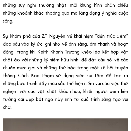
những suy nghĩ thường nhật, mỗi khung hình phản chiếu
những khoảnh khắc thoáng qua mà lắng đọng ý nghĩa cuộc
sống.
Sự khám phá của Z.T Nguyễn về khái niệm “kiến trúc đêm”
đào sâu vào ký ức, ghi nhớ về ánh sáng, âm thanh và hoạt
động; trong khi Keith Khánh Trương khéo léo kết hợp vật
chất ảo với những kỷ niệm hữu hình, để đặt câu hỏi về các
chuẩn mực giới và những thứ bậc trong một xã hội truyền
thống. Cách Koa Phạm sử dụng viên sủi tắm để tạo ra
những bức tranh đầy màu sắc thể hiện niềm vui của việc thử
nghiệm với các vật chất khác nhau, khiến người xem liên
tưởng cái đẹp bất ngờ nảy sinh từ quá trình sáng tạo vui
chơi.