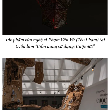
Tác phẩm của nghệ sĩ Phạm Văn Vũ (Tèo Phạm) tại
triển lãm “Cẩm nang sử dụng: Cuộc đời”