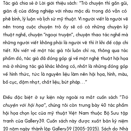
Tác giả chia sẻ ở Lời giới thiệu sách: “Trò chuyện thì gần gũi,
giản dị của đồng nghiệp với nhau mặc dù trong đó vẫn có
phê bình, lý luận và lịch sử mỹ thuật. Vì người viết là người vẽ
nên trong cuộc chuyện trò ấy sẽ có cả những chuyện kỹ
thuật nghề, chuyện “ngoại truyện”, chuyện thao tác nghề mà
những người viết không phải là người vẽ thì ít khi đề cập chi
tiết. Khi viết về một tác giả tôi luôn chỉ ra, thông qua tác
phẩm đó, tác giả đã đóng góp gì về mặt nghệ thuật hội họa
mà ở những tác giả khác không có, nhất là những đóng góp
về hình thức, tức là nguyên liệu làm nên hội họa, hình, màu,
bố cục, đậm nhạt, chất liệu, bút pháp…”
Điều đặc biệt ở sự kiện này ngoài ra mắt cuốn sách “
Trò
chuyện với hội họa
“, chúng tôi còn trưng bày 40 tác phẩm
hội họa chọn lọc của mỹ thuật Việt Nam thuộc Bộ Sưu tập
tranh của Gallery39. Cuốn sách này được xuất bản kỷ niệm
20 năm ngày thành lập Gallery39 (2005-2025). Sách do Nhà