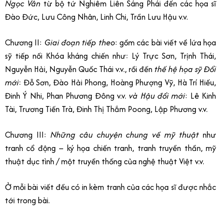
Ngọc Vân
từ bộ tứ Nghiêm Liên Sáng Phái đến các họa sĩ
Đào Đức, Lưu Công Nhân, Linh Chi, Trần Lưu Hậu v.v.
Chương II:
Giai đoạn tiếp theo
: gồm các bài viết về lứa họa
sỹ tiếp nối Khóa kháng chiến như: Lý Trực Sơn, Trịnh Thái,
Nguyễn Hải, Nguyễn Quốc Thái v.v., rồi đến
thế hệ họa sỹ Đổi
mới
: Đỗ Sơn, Đào Hải Phong, Hoàng Phượng Vỹ, Hà Trí Hiếu,
Đinh Ý Nhi, Phan Phương Đông v.v.
và Hậu đổi mới
: Lê Kinh
Tài, Trương Tiến Trà, Đinh Thị Thắm Poong, Lập Phương v.v.
Chương III:
Những câu chuyện chung về mỹ thuật
như
tranh cổ động – ký họa chiến tranh, tranh truyền thần, mỹ
thuật dục tình / một truyền thống của nghệ thuật Việt v.v.
Ở mỗi bài viết đều có in kèm tranh của các họa sĩ được nhắc
tới trong bài.