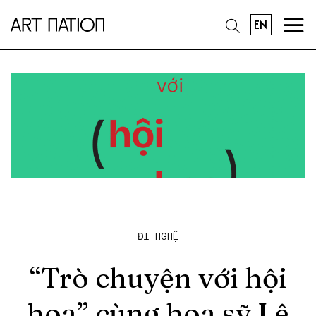
EN
ĐI NGHỆ
“Trò chuyện với hội
hoạ” cùng hoạ sỹ Lê