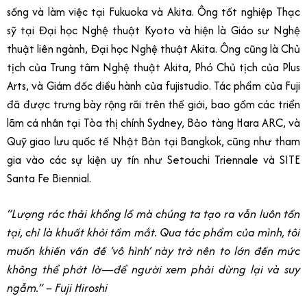
sống và làm việc tại Fukuoka và Akita. Ông tốt nghiệp Thạc
sỹ tại Đại học Nghệ thuật Kyoto và hiện là Giáo sư Nghệ
thuật liên ngành, Đại học Nghệ thuật Akita. Ông cũng là Chủ
tịch của Trung tâm Nghệ thuật Akita, Phó Chủ tịch của Plus
Arts, và Giám đốc điều hành của fujistudio. Tác phẩm của Fuji
đã được trưng bày rộng rãi trên thế giới, bao gồm các triển
lãm cá nhân tại Tòa thị chính Sydney, Bảo tàng Hara ARC, và
Quỹ giao lưu quốc tế Nhật Bản tại Bangkok, cũng như tham
gia vào các sự kiện uy tín như Setouchi Triennale và SITE
Santa Fe Biennial.
“Lượng rác thải khổng lồ mà chúng ta tạo ra vẫn luôn tồn
tại, chỉ là khuất khỏi tầm mắt. Qua tác phẩm của mình, tôi
muốn khiến vấn đề ‘vô hình’ này trở nên to lớn đến mức
không thể phớt lờ—để người xem phải dừng lại và suy
ngẫm.” – Fuji Hiroshi