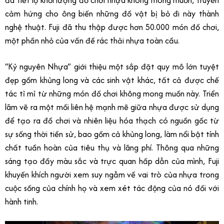
đã tiết lộ khối lượng đồ chơi nhựa không mong muốn, truyền
cảm hứng cho ông biến những đồ vật bị bỏ đi này thành
nghệ thuật. Fuji đã thu thập được hơn 50.000 món đồ chơi,
một phần nhỏ của vấn đề rác thải nhựa toàn cầu.
“Kỷ nguyên Nhựa” giới thiệu một sắp đặt quy mô lớn tuyệt
đẹp gồm khủng long và các sinh vật khác, tất cả được chế
tác tỉ mỉ từ những món đồ chơi không mong muốn này. Triển
lãm vẽ ra một mối liên hệ mạnh mẽ giữa nhựa được sử dụng
để tạo ra đồ chơi và nhiên liệu hóa thạch có nguồn gốc từ
sự sống thời tiền sử, bao gồm cả khủng long, làm nổi bật tính
chất tuần hoàn của tiêu thụ và lãng phí. Thông qua những
sáng tạo đầy màu sắc và trực quan hấp dẫn của mình, Fuji
khuyến khích người xem suy ngẫm về vai trò của nhựa trong
cuộc sống của chính họ và xem xét tác động của nó đối với
hành tinh.