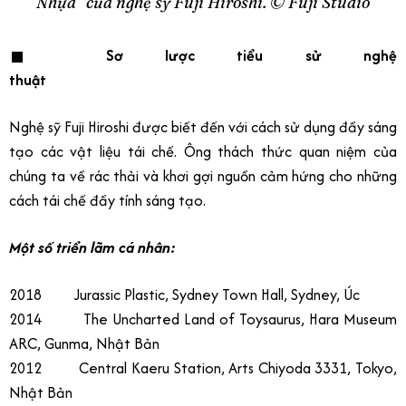
Nhựa” của nghệ sỹ Fuji Hiroshi. ©️ Fuji Studio
■ Sơ lược tiểu sử nghệ
thuật
Nghệ sỹ Fuji Hiroshi được biết đến với cách sử dụng đầy sáng
tạo các vật liệu tái chế. Ông thách thức quan niệm của
chúng ta về rác thải và khơi gợi nguồn cảm hứng cho những
cách tái chế đầy tính sáng tạo.
Một số triển lãm cá nhân:
2018 Jurassic Plastic, Sydney Town Hall, Sydney, Úc
2014 The Uncharted Land of Toysaurus, Hara Museum
ARC, Gunma, Nhật Bản
2012 Central Kaeru Station, Arts Chiyoda 3331, Tokyo,
Nhật Bản