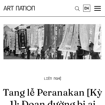
EN
LIÊN NGHỆ
Tang lễ Peranakan [Kỳ
1]: Đoạn đường bi ai