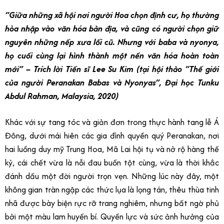
“Giữa những xã hội nơi người Hoa chọn định cư, họ thường
hòa nhập vào văn hóa bản địa, và cũng có người chọn giữ
nguyên những nếp xưa lối cũ. Nhưng với baba và nyonya,
họ cuối cùng lại hình thành một nền văn hóa hoàn toàn
mới” – Trích lời Tiến sĩ Lee Su Kim (tại hội thảo “Thế giới
của người Peranakan Babas và Nyonyas”, Đại học Tunku
Abdul Rahman, Malaysia, 2020)
Khác với sự tang tóc và giản đơn trong thực hành tang lễ Á
Đông, dưới mái hiên các gia đình quyền quý Peranakan, nơi
hai luồng duy mỹ Trung Hoa, Mã Lai hội tụ và nở rộ hàng thế
kỷ, cái chết vừa là nỗi đau buồn tột cùng, vừa là thời khắc
đánh dấu một đời người trọn vẹn. Những lúc này đây, một
không gian tràn ngập các thức lụa là lọng tán, thêu thùa tinh
nhã được bày biện rực rỡ trang nghiêm, nhưng bất ngờ phủ
bởi một màu lam huyền bí. Quyền lực và sức ảnh hưởng của