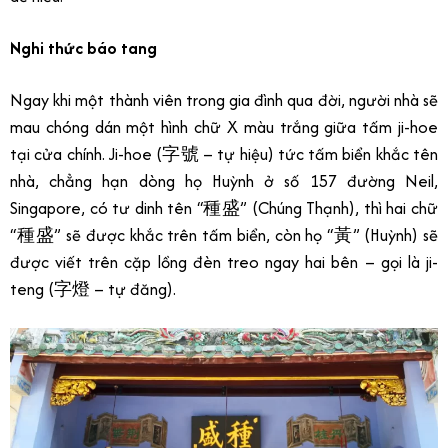
Nghi thức báo tang
Ngay khi một thành viên trong gia đình qua đời, người nhà sẽ
mau chóng dán một hình chữ X màu trắng giữa tấm ji-hoe
tại cửa chính. Ji-hoe (字號 – tự hiệu) tức tấm biển khắc tên
nhà, chẳng hạn dòng họ Huỳnh ở số 157 đường Neil,
Singapore, có tư dinh tên “種盛” (Chúng Thạnh), thì hai chữ
“種盛” sẽ được khắc trên tấm biển, còn họ “黃” (Huỳnh) sẽ
được viết trên cặp lồng đèn treo ngay hai bên – gọi là ji-
teng (字燈 – tự đăng).