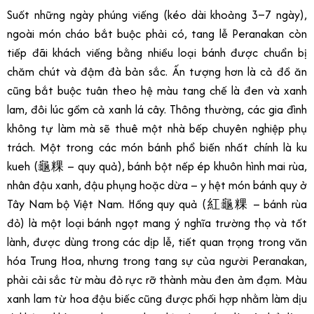
Suốt những ngày phúng viếng (kéo dài khoảng 3–7 ngày),
ngoài món cháo bắt buộc phải có, tang lễ Peranakan còn
tiếp đãi khách viếng bằng nhiều loại bánh được chuẩn bị
chăm chút và đậm đà bản sắc. Ấn tượng hơn là cả đồ ăn
cũng bắt buộc tuân theo hệ màu tang chế là đen và xanh
lam, đôi lúc gồm cả xanh lá cây. Thông thường, các gia đình
không tự làm mà sẽ thuê một nhà bếp chuyên nghiệp phụ
trách. Một trong các món bánh phổ biến nhất chính là ku
kueh (龜粿 – quy quả), bánh bột nếp ép khuôn hình mai rùa,
nhân đậu xanh, đậu phụng hoặc dừa – y hệt món bánh quy ở
Tây Nam bộ Việt Nam. Hồng quy quả (紅龜粿 – bánh rùa
đỏ) là một loại bánh ngọt mang ý nghĩa trường thọ và tốt
lành, được dùng trong các dịp lễ, tiết quan trọng trong văn
hóa Trung Hoa, nhưng trong tang sự của người Peranakan,
phải cải sắc từ màu đỏ rực rỡ thành màu đen ảm đạm. Màu
xanh lam từ hoa đậu biếc cũng được phối hợp nhằm làm dịu