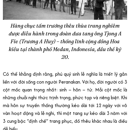
Hàng chục tấm trướng thêu thùa trang nghiêm
được diễu hành trong đoàn đưa tang ông Tjong A
Fie (Trương A Huy) – thống lĩnh cộng đồng Hoa
kiều tại thành phố Medan, Indonesia, đầu thế kỷ
20.
Có thể khẳng định rằng, phú quý sinh lễ nghĩa là triết lý gắn
liền với đời sống con người Peranakan. Với họ, đời người có 3
cột mốc quan trọng nhất: sinh – hôn – tử. Mỗi cột mốc là
những chuỗi nghi thức trịnh trọng, phức tạp và riêng biệt. Khi
mà hôn sự truyền thống thường kéo dài tới 12 ngày với vô
vàn hoạt động và lễ nghi, thì một tang sự kéo dài 3 năm với
3 cung bậc “định chế” trang phục, đồ thêu khác nhau là điều
dễ hiểu.