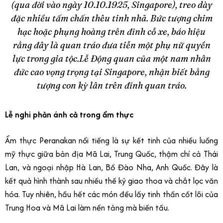
(qua đời vào ngày 10.10.1925, Singapore), treo dày
đặc nhiều tấm chấn thêu tinh nhã. Bức tượng chim
hạc hoặc phụng hoàng trên đỉnh cỗ xe, báo hiệu
rằng đây là quan tráo đưa tiễn một phụ nữ quyền
lực trong gia tộc.Lễ Động quan của một nam nhân
đức cao vọng trọng tại Singapore, nhận biết bằng
tượng con kỳ lân trên đỉnh quan tráo.
Lễ nghi phản ánh cả trong ẩm thực
Ẩm thực Peranakan nổi tiếng là sự kết tinh của nhiều luồng
mỹ thực giữa bản địa Mã Lai, Trung Quốc, thậm chí cả Thái
Lan, và ngoại nhập Hà Lan, Bồ Đào Nha, Anh Quốc. Đây là
kết quả hình thành sau nhiều thế kỷ giao thoa và chắt lọc văn
hóa. Tuy nhiên, hầu hết các món đều lấy tinh thần cốt lõi của
Trung Hoa và Mã Lai làm nền tảng mà biến tấu.