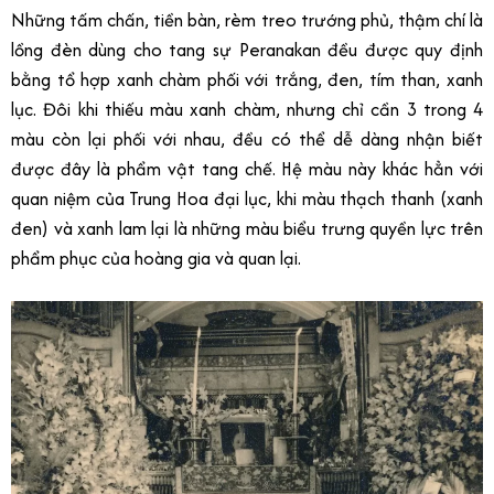
Những tấm chấn, tiền bàn, rèm treo trướng phủ, thậm chí là
lồng đèn dùng cho tang sự Peranakan đều được quy định
bằng tổ hợp xanh chàm phối với trắng, đen, tím than, xanh
lục. Đôi khi thiếu màu xanh chàm, nhưng chỉ cần 3 trong 4
màu còn lại phối với nhau, đều có thể dễ dàng nhận biết
được đây là phẩm vật tang chế. Hệ màu này khác hẳn với
quan niệm của Trung Hoa đại lục, khi màu thạch thanh (xanh
đen) và xanh lam lại là những màu biểu trưng quyền lực trên
phẩm phục của hoàng gia và quan lại.