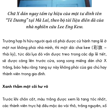
Chữ X dán ngay tấm tự hiệu của một tư dinh tên
“Tề Dương” tại Mã Lai, theo bộ tài liệu điền dã của
nhà nghiên cứu Lee Eng Kew.
Trường hợp hi hữu người quá cố phải được cử hành tang lễ ở
một nơi không phải nhà mình, thì một dải chai kee (彩旗 –
thải kỳ), tức dải lụa đỏ vốn được treo trong các dịp lễ tiết,
sẽ được căng lên trước cửa, song song miếng dán chữ X
trắng, báo hiệu rằng tang sự này không phải của gia chủ hay
thành viên trong gia đình.
Xanh thẳm một cõi hư vô
Trước khi chôn cất, màu trắng được xem là tang tóc nhất,
các thành viên trực hệ đều mặc áo vải thô, trắng nguyên, xổ