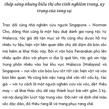
thắp sáng nhưng biểu thị cho tính nghiêm trang, uy
trọng của tang sự.
Trao đổi cùng nhà nghiên cứu người Singapore – Norman
Cho, đồng thời cũng là một hậu duệ danh gia vọng tộc từ
Malacca, tác giả đã tận mục sở thị cũng như được hỗ trợ
nhiều tư liệu, hiện vật liên quan đến chủ đề đậm đà bản sắc
mà hiếm ai khai thác này. Bởi vì văn hóa Peranakan phủ lên
nhiều quần đảo với phạm vi địa lý quá lớn, tác giả xin tập
trung phần nhiều vào hai khu vực Malacca (Malaysia) và
Singapore – nơi vẫn còn bảo lưu rất tốt các hiện vật và văn
bản liên quan. Và cũng bởi việc tang chế vốn rất cầu kỳ, tác
giả – với tư cách là một người nghiên cứu vải vóc, dệt thêu
may – sẽ khai thác chủ đề này thành loạt bài viết gồm 3 kỳ,
với nội dung lần lượt tập trung vào: Đôi nét về định chế màu
sắc độc đáo, đồ thêu tang lễ và trang phục tang chế.