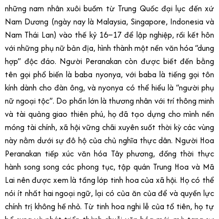
những nam nhân xuôi buồm từ Trung Quốc đại lục đến xứ
Nam Dương (ngày nay là Malaysia, Singapore, Indonesia và
Nam Thái Lan) vào thế kỷ 16–17 để lập nghiệp, rồi kết hôn
với những phụ nữ bản địa, hình thành một nền văn hóa “dung
hợp” độc đáo. Người Peranakan còn được biết đến bằng
tên gọi phổ biến là baba nyonya, với baba là tiếng gọi tôn
kính dành cho đàn ông, và nyonya có thể hiểu là “người phụ
nữ ngoại tộc”. Do phần lớn là thương nhân với trí thông minh
và tài quảng giao thiên phú, họ đã tạo dựng cho mình nền
móng tài chính, xã hội vững chãi xuyên suốt thời kỳ các vùng
này nằm dưới sự đô hộ của chủ nghĩa thực dân. Người Hoa
Peranakan tiếp xúc văn hóa Tây phương, đồng thời thực
hành song song các phong tục, tập quán Trung Hoa và Mã
Lai nên được xem là tầng lớp tinh hoa của xã hội. Họ có thể
nói ít nhất hai ngoại ngữ, lại có của ăn của để và quyền lực
chính trị không hề nhỏ. Từ tinh hoa nghi lễ của tổ tiên, họ tự