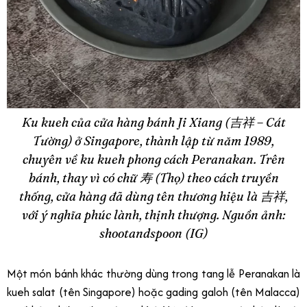
Ku kueh của cửa hàng bánh Ji Xiang (吉祥 – Cát
Tường) ở Singapore, thành lập từ năm 1989,
chuyên về ku kueh phong cách Peranakan. Trên
bánh, thay vì có chữ 寿 (Thọ) theo cách truyền
thống, cửa hàng đã dùng tên thương hiệu là 吉祥,
với ý nghĩa phúc lành, thịnh thượng. Nguồn ảnh:
shootandspoon (IG)
Một món bánh khác thường dùng trong tang lễ Peranakan là
kueh salat (tên Singapore) hoặc gading galoh (tên Malacca)