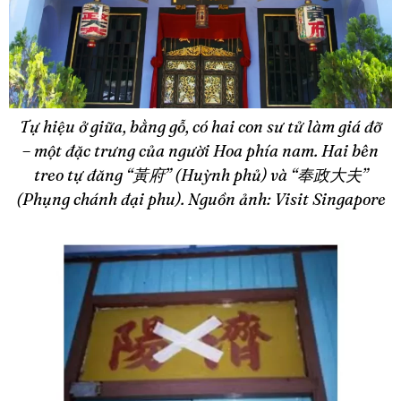
Tự hiệu ở giữa, bằng gỗ, có hai con sư tử làm giá đỡ
– một đặc trưng của người Hoa phía nam. Hai bên
treo tự đăng “黃府” (Huỳnh phủ) và “奉政大夫”
(Phụng chánh đại phu). Nguồn ảnh: Visit Singapore