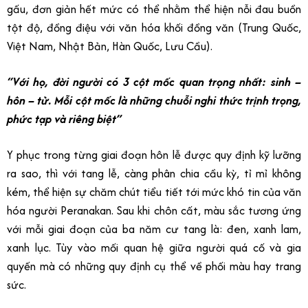
gấu, đơn giản hết mức có thể nhằm thể hiện nỗi đau buồn
tột độ, đồng điệu với văn hóa khối đồng văn (Trung Quốc,
Việt Nam, Nhật Bản, Hàn Quốc, Lưu Cầu).
“Với họ, đời người có 3 cột mốc quan trọng nhất: sinh –
hôn – tử. Mỗi cột mốc là những chuỗi nghi thức trịnh trọng,
phức tạp và riêng biệt”
Y phục trong từng giai đoạn hôn lễ được quy định kỹ lưỡng
ra sao, thì với tang lễ, càng phân chia cầu kỳ, tỉ mỉ không
kém, thể hiện sự chăm chút tiểu tiết tới mức khó tin của văn
hóa người Peranakan. Sau khi chôn cất, màu sắc tương ứng
với mỗi giai đoạn của ba năm cư tang là: đen, xanh lam,
xanh lục. Tùy vào mối quan hệ giữa người quá cố và gia
quyến mà có những quy định cụ thể về phối màu hay trang
sức.