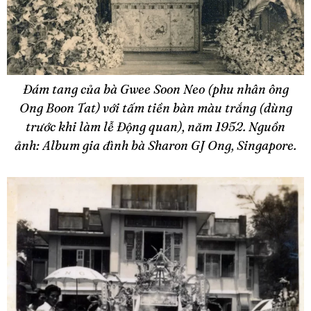
Đám tang của bà Gwee Soon Neo (phu nhân ông
Ong Boon Tat) với tấm tiền bàn màu trắng (dùng
trước khi làm lễ Động quan), năm 1952. Nguồn
ảnh: Album gia đình bà Sharon GJ Ong, Singapore.