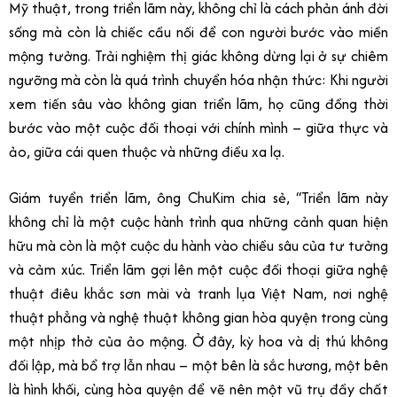
Mỹ thuật, trong triển lãm này, không chỉ là cách phản ánh đời
sống mà còn là chiếc cầu nối để con người bước vào miền
mộng tưởng. Trải nghiệm thị giác không dừng lại ở sự chiêm
ngưỡng mà còn là quá trình chuyển hóa nhận thức: Khi người
xem tiến sâu vào không gian triển lãm, họ cũng đồng thời
bước vào một cuộc đối thoại với chính mình – giữa thực và
ảo, giữa cái quen thuộc và những điều xa lạ.
Giám tuyển triển lãm, ông ChuKim chia sẻ, “Triển lãm này
không chỉ là một cuộc hành trình qua những cảnh quan hiện
hữu mà còn là một cuộc du hành vào chiều sâu của tư tưởng
và cảm xúc. Triển lãm gợi lên một cuộc đối thoại giữa nghệ
thuật điêu khắc sơn mài và tranh lụa Việt Nam, nơi nghệ
thuật phẳng và nghệ thuật không gian hòa quyện trong cùng
một nhịp thở của ảo mộng. Ở đây, kỳ hoa và dị thú không
đối lập, mà bổ trợ lẫn nhau – một bên là sắc hương, một bên
là hình khối, cùng hòa quyện để vẽ nên một vũ trụ đầy chất