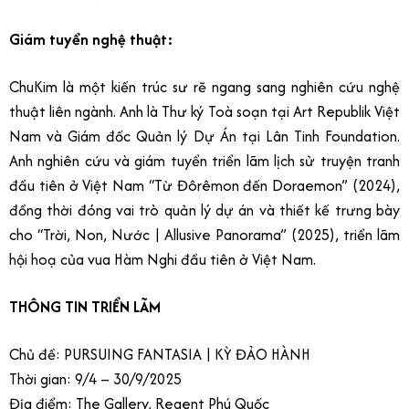
Giám tuyển nghệ thuật:
ChuKim là một kiến trúc sư rẽ ngang sang nghiên cứu nghệ
thuật liên ngành. Anh là Thư ký Toà soạn tại Art Republik Việt
Nam và Giám đốc Quản lý Dự Án tại Lân Tinh Foundation.
Anh nghiên cứu và giám tuyển triển lãm lịch sử truyện tranh
đầu tiên ở Việt Nam “Từ Đôrêmon đến Doraemon” (2024),
đồng thời đóng vai trò quản lý dự án và thiết kế trưng bày
cho “Trời, Non, Nước | Allusive Panorama” (2025), triển lãm
hội hoạ của vua Hàm Nghi đầu tiên ở Việt Nam.
THÔNG TIN TRIỂN LÃM
Chủ đề: PURSUING FANTASIA | KỲ ĐẢO HÀNH
Thời gian: 9/4 – 30/9/2025
Địa điểm: The Gallery, Regent Phú Quốc