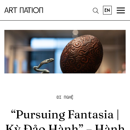
EN
ĐI NGHỆ
“Pursuing Fantasia |
Kỳ Đảo Hành” – Hành