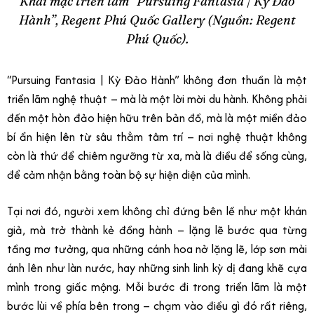
Khai mạc triển lãm “Pursuing Fantasia | Kỳ Đảo
Hành”, Regent Phú Quốc Gallery (Nguồn: Regent
Phú Quốc).
“Pursuing Fantasia | Kỳ Đảo Hành” không đơn thuần là một
triển lãm nghệ thuật – mà là một lời mời du hành. Không phải
đến một hòn đảo hiện hữu trên bản đồ, mà là một miền đảo
bí ẩn hiện lên từ sâu thẳm tâm trí – nơi nghệ thuật không
còn là thứ để chiêm ngưỡng từ xa, mà là điều để sống cùng,
để cảm nhận bằng toàn bộ sự hiện diện của mình.
Tại nơi đó, người xem không chỉ đứng bên lề như một khán
giả, mà trở thành kẻ đồng hành – lặng lẽ bước qua từng
tầng mơ tưởng, qua những cánh hoa nở lặng lẽ, lớp sơn mài
ánh lên như làn nước, hay những sinh linh kỳ dị đang khẽ cựa
mình trong giấc mộng. Mỗi bước đi trong triển lãm là một
bước lùi về phía bên trong – chạm vào điều gì đó rất riêng,