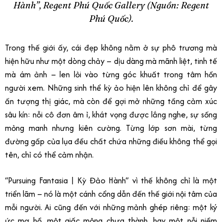
Hành”, Regent Phú Quốc Gallery (Nguồn: Regent
Phú Quốc).
Trong thế giới ấy, cái đẹp không nằm ở sự phô trương mà
hiện hữu như một dòng chảy – dịu dàng mà mãnh liệt, tinh tế
mà ám ảnh – len lỏi vào từng góc khuất trong tâm hồn
người xem. Những sinh thể kỳ ảo hiện lên không chỉ để gây
ấn tượng thị giác, mà còn để gợi mở những tầng cảm xúc
sâu kín: nỗi cô đơn âm ỉ, khát vọng được lắng nghe, sự sống
mỏng manh nhưng kiên cường. Từng lớp sơn mài, từng
đường gấp của lụa đều chất chứa những điều không thể gọi
tên, chỉ có thể cảm nhận.
“Pursuing Fantasia | Kỳ Đảo Hành” vì thế không chỉ là một
triển lãm – nó là một cánh cổng dẫn đến thế giới nội tâm của
mỗi người. Ai cũng đến với những mảnh ghép riêng: một ký
ức mơ hồ, một giấc mộng chưa thành, hay một nỗi niềm