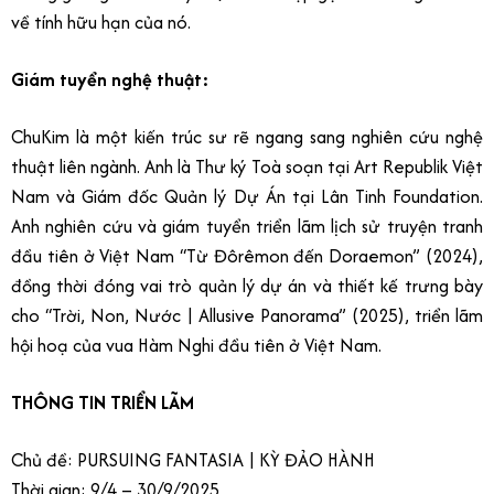
về tính hữu hạn của nó.
Giám tuyển nghệ thuật:
ChuKim là một kiến trúc sư rẽ ngang sang nghiên cứu nghệ
thuật liên ngành. Anh là Thư ký Toà soạn tại Art Republik Việt
Nam và Giám đốc Quản lý Dự Án tại Lân Tinh Foundation.
Anh nghiên cứu và giám tuyển triển lãm lịch sử truyện tranh
đầu tiên ở Việt Nam “Từ Đôrêmon đến Doraemon” (2024),
đồng thời đóng vai trò quản lý dự án và thiết kế trưng bày
cho “Trời, Non, Nước | Allusive Panorama” (2025), triển lãm
hội hoạ của vua Hàm Nghi đầu tiên ở Việt Nam.
THÔNG TIN TRIỂN LÃM
Chủ đề: PURSUING FANTASIA | KỲ ĐẢO HÀNH
Thời gian: 9/4 – 30/9/2025