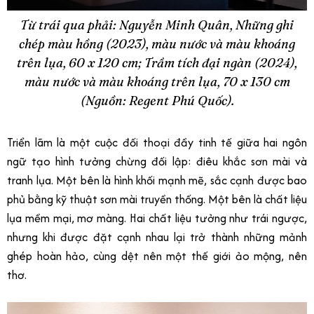
Từ trái qua phải: Nguyễn Minh Quân, Những ghi
chép màu hồng (2023), màu nước và màu khoáng
trên lụa, 60 x 120 cm; Trầm tích đại ngàn (2024),
màu nước và màu khoáng trên lụa, 70 x 130 cm
(Nguồn: Regent Phú Quốc).
Triển lãm là một cuộc đối thoại đầy tinh tế giữa hai ngôn
ngữ tạo hình tưởng chừng đối lập: điêu khắc sơn mài và
tranh lụa. Một bên là hình khối mạnh mẽ, sắc cạnh được bao
phủ bằng kỹ thuật sơn mài truyền thống. Một bên là chất liệu
lụa mềm mại, mơ màng. Hai chất liệu tưởng như trái ngược,
nhưng khi được đặt cạnh nhau lại trở thành những mảnh
ghép hoàn hảo, cùng dệt nên một thế giới ảo mộng, nên
thơ.