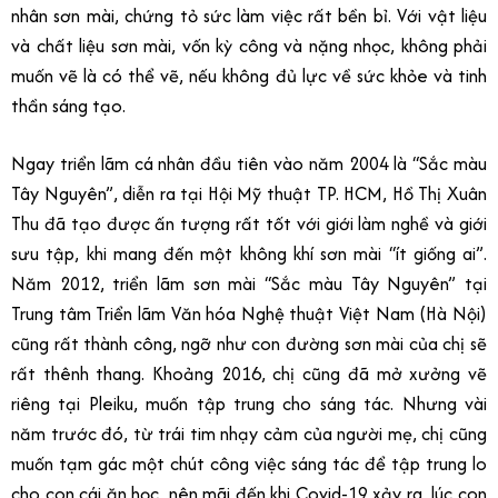
nhân sơn mài, chứng tỏ sức làm việc rất bền bỉ. Với vật liệu
và chất liệu sơn mài, vốn kỳ công và nặng nhọc, không phải
muốn vẽ là có thể vẽ, nếu không đủ lực về sức khỏe và tinh
thần sáng tạo.
Ngay triển lãm cá nhân đầu tiên vào năm 2004 là “Sắc màu
Tây Nguyên”, diễn ra tại Hội Mỹ thuật TP. HCM, Hồ Thị Xuân
Thu đã tạo được ấn tượng rất tốt với giới làm nghề và giới
sưu tập, khi mang đến một không khí sơn mài “ít giống ai”.
Năm 2012, triển lãm sơn mài “Sắc màu Tây Nguyên” tại
Trung tâm Triển lãm Văn hóa Nghệ thuật Việt Nam (Hà Nội)
cũng rất thành công, ngỡ như con đường sơn mài của chị sẽ
rất thênh thang. Khoảng 2016, chị cũng đã mở xưởng vẽ
riêng tại Pleiku, muốn tập trung cho sáng tác. Nhưng vài
năm trước đó, từ trái tim nhạy cảm của người mẹ, chị cũng
muốn tạm gác một chút công việc sáng tác để tập trung lo
cho con cái ăn học, nên mãi đến khi Covid-19 xảy ra, lúc con