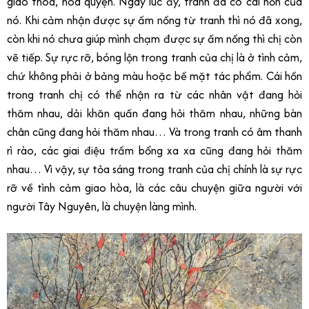
giao thoa, hòa quyện. Ngay lúc ấy, tranh đã có cái hồn của
nó. Khi cảm nhận được sự ấm nồng từ tranh thì nó đã xong,
còn khi nó chưa giúp mình chạm được sự ấm nồng thì chị còn
vẽ tiếp. Sự rực rỡ, bóng lộn trong tranh của chị là ở tình cảm,
chứ không phải ở bảng màu hoặc bề mặt tác phẩm. Cái hồn
trong tranh chị có thể nhận ra từ các nhân vật đang hỏi
thăm nhau, dải khăn quấn đang hỏi thăm nhau, những bàn
chân cũng đang hỏi thăm nhau… Và trong tranh có âm thanh
rì rào, các giai điệu trầm bổng xa xa cũng đang hỏi thăm
nhau… Vì vậy, sự tỏa sáng trong tranh của chị chính là sự rực
rỡ về tình cảm giao hòa, là các câu chuyện giữa người với
người Tây Nguyên, là chuyện làng mình.