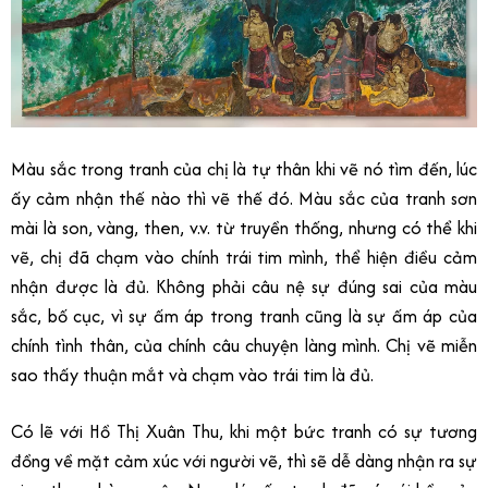
Màu sắc trong tranh của chị là tự thân khi vẽ nó tìm đến, lúc
ấy cảm nhận thế nào thì vẽ thế đó. Màu sắc của tranh sơn
mài là son, vàng, then, v.v. từ truyền thống, nhưng có thể khi
vẽ, chị đã chạm vào chính trái tim mình, thể hiện điều cảm
nhận được là đủ. Không phải câu nệ sự đúng sai của màu
sắc, bố cục, vì sự ấm áp trong tranh cũng là sự ấm áp của
chính tình thân, của chính câu chuyện làng mình. Chị vẽ miễn
sao thấy thuận mắt và chạm vào trái tim là đủ.
Có lẽ với Hồ Thị Xuân Thu, khi một bức tranh có sự tương
đồng về mặt cảm xúc với người vẽ, thì sẽ dễ dàng nhận ra sự