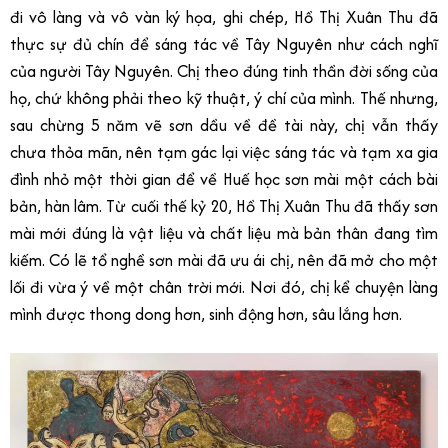
đi vô làng và vô vàn ký họa, ghi chép, Hồ Thị Xuân Thu đã
thực sự đủ chín để sáng tác về Tây Nguyên như cách nghĩ
của người Tây Nguyên. Chị theo đúng tinh thần đời sống của
họ, chứ không phải theo kỹ thuật, ý chí của mình. Thế nhưng,
sau chừng 5 năm vẽ sơn dầu về đề tài này, chị vẫn thấy
chưa thỏa mãn, nên tạm gác lại việc sáng tác và tạm xa gia
đình nhỏ một thời gian để về Huế học sơn mài một cách bài
bản, hàn lâm. Từ cuối thế kỷ 20, Hồ Thị Xuân Thu đã thấy sơn
mài mới đúng là vật liệu và chất liệu mà bản thân đang tìm
kiếm. Có lẽ tổ nghề sơn mài đã ưu ái chị, nên đã mở cho một
lối đi vừa ý về một chân trời mới. Nơi đó, chị kể chuyện làng
mình được thong dong hơn, sinh động hơn, sâu lắng hơn.