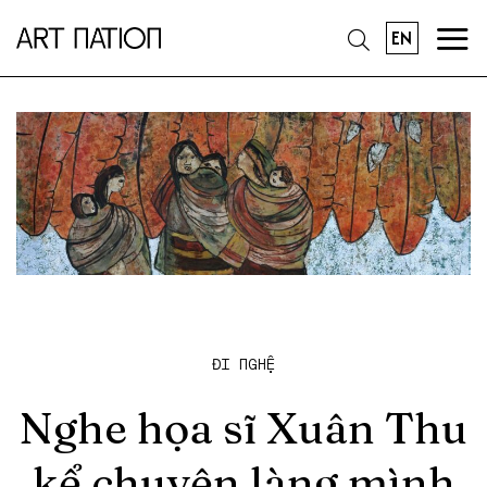
EN
ĐI NGHỆ
Nghe họa sĩ Xuân Thu
kể chuyện làng mình