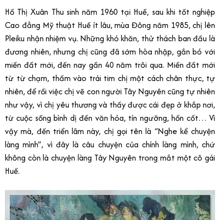
Hồ Thị Xuân Thu sinh năm 1960 tại Huế, sau khi tốt nghiệp
Cao đẳng Mỹ thuật Huế ít lâu, mùa Đông năm 1985, chị lên
Pleiku nhận nhiệm vụ. Những khó khăn, thử thách ban đầu là
đương nhiên, nhưng chị cũng đã sớm hòa nhập, gắn bó với
miền đất mới, đến nay gần 40 năm trôi qua. Miền đất mới
từ từ chạm, thấm vào trái tim chị một cách chân thực, tự
nhiên, để rồi việc chị vẽ con người Tây Nguyên cũng tự nhiên
như vậy, vì chị yêu thương và thấy được cái đẹp ở khắp nơi,
từ cuộc sống bình dị đến văn hóa, tín ngưỡng, hồn cốt… Vì
vậy mà, đến triển lãm này, chị gọi tên là “Nghe kể chuyện
làng mình”, vì đây là câu chuyện của chính làng mình, chứ
không còn là chuyện làng Tây Nguyên trong mắt một cô gái
Huế.