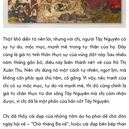
Thật khó diễn tả nên lời, nhưng với chị, người Tây Nguyên có
sự tự do, mộc mạc, mạnh mẽ trong tự thân của họ. Đây
cũng là giá trị tinh thần thực sự của vùng đất này. Sau nhiều
năm tháng gắn bó, điều này biến thành nét vẽ của Hồ Thị
Xuân Thu. Nên chị dùng nó một cách tự nhiên, ngọt lịm, mà
không cần phải quá chú tâm, cố gắng. Vì vậy, nếu tranh của
chị có sự mộc mạc, tự do và mạnh mẽ, thì đó cũng chính là
giá trị chân thực từ đời sống Tây Nguyên mà chị cảm nhận
được, vì chị đã là một phần của hồn cốt Tây Nguyên.
Chị đã thấy cái đẹp của những tấm áo họ phơi để chờ đón
ngày hội về – “Chờ tháng Ba về”, hoặc cái đẹp bên bếp than