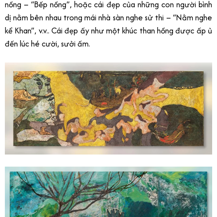
nồng – “Bếp nồng”, hoặc cái đẹp của những con người bình
dị nằm bên nhau trong mái nhà sàn nghe sử thi – “Nằm nghe
kể Khan”, v.v.. Cái đẹp ấy như một khúc than hồng được ấp ủ
đến lúc hé cười, sưởi ấm.