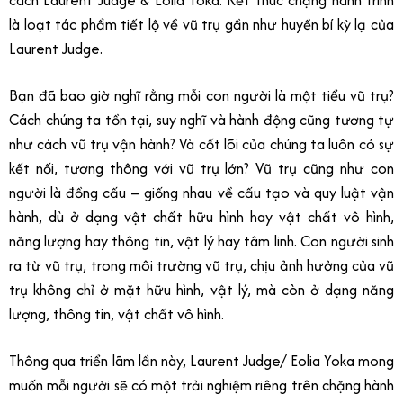
cách Laurent Judge & Eolia Yoka. Kết thúc chặng hành trình
là loạt tác phẩm tiết lộ về vũ trụ gần như huyền bí kỳ lạ của
Laurent Judge.
Bạn đã bao giờ nghĩ rằng mỗi con người là một tiểu vũ trụ?
Cách chúng ta tồn tại, suy nghĩ và hành động cũng tương tự
như cách vũ trụ vận hành? Và cốt lõi của chúng ta luôn có sự
kết nối, tương thông với vũ trụ lớn? Vũ trụ cũng như con
người là đồng cấu – giống nhau về cấu tạo và quy luật vận
hành, dù ở dạng vật chất hữu hình hay vật chất vô hình,
năng lượng hay thông tin, vật lý hay tâm linh. Con người sinh
ra từ vũ trụ, trong môi trường vũ trụ, chịu ảnh hưởng của vũ
trụ không chỉ ở mặt hữu hình, vật lý, mà còn ở dạng năng
lượng, thông tin, vật chất vô hình.
Thông qua triển lãm lần này, Laurent Judge/ Eolia Yoka mong
muốn mỗi người sẽ có một trải nghiệm riêng trên chặng hành