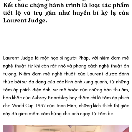
Kết thúc chặng hành trình là loạt tác phẩm
tiết lộ vũ trụ gần như huyền bí kỳ lạ của
Laurent Judge.
Laurent Judge là một họa sĩ người Pháp, với niềm đam mê
nghệ thuật từ khi còn rất nhỏ và phong cách nghệ thuật ấn
tượng. Niềm đam mê nghệ thuật của Laurent được đánh
thức bởi sự đa dạng của các hình ảnh xung quanh, từ những
tấm áp phích điện ảnh, sự mê hoặc của những bản thu âm,
bản khắc của Aubrey Beardsley hay thậm chí là tấm áp phích
cho World Cup 1982 của Joan Miro, những kích thích thị giác
này đã gieo mầm cảm hứng cho anh ngay từ tấm bé.