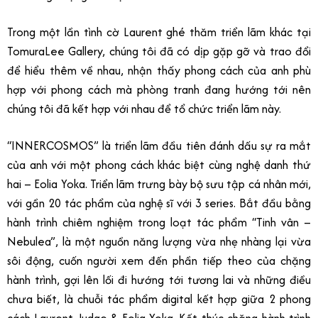
Trong một lần tình cờ Laurent ghé thăm triển lãm khác tại
TomuraLee Gallery, chúng tôi đã có dịp gặp gỡ và trao đổi
để hiểu thêm về nhau, nhận thấy phong cách của anh phù
hợp với phong cách mà phòng tranh đang hướng tới nên
chúng tôi đã kết hợp với nhau để tổ chức triển lãm này.
“INNERCOSMOS” là triển lãm đầu tiên đánh dấu sự ra mắt
của anh với một phong cách khác biệt cùng nghệ danh thứ
hai – Eolia Yoka. Triển lãm trưng bày bộ sưu tập cá nhân mới,
với gần 20 tác phẩm của nghệ sĩ với 3 series. Bắt đầu bằng
hành trình chiêm nghiệm trong loạt tác phẩm “Tinh vân –
Nebulea”, là một nguồn năng lượng vừa nhẹ nhàng lại vừa
sôi động, cuốn người xem đến phần tiếp theo của chặng
hành trình, gợi lên lối đi hướng tới tương lai và những điều
chưa biết, là chuỗi tác phẩm digital kết hợp giữa 2 phong