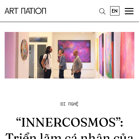
EN
ĐI NGHỆ
“INNERCOSMOS”:
Triển lãm cá nhân của