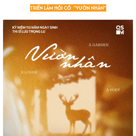
TRIỂN LÃM HỒI CỐ “VƯỜN NHÂN”