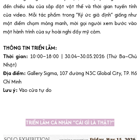
đến chiều sâu của sắp đặt vật thể và thời gian tuyến tính
của video. Mỗi tác phẩm trong “Ký ức giả định” giống như
một điểm chạm mỏng manh, mời gọi người xem bước vào
một hành trình của sự hoài nghi đầy mỹ cảm.
THÔNG TIN TRIỂN LÃM:
Thời gian:
10:00–18:00 | 30.04–30.05.2026 (Thứ Ba–Chủ
Nhật)
Địa điểm:
Gallery Sigma, 107 đường N3C Global City, TP. Hồ
Chí Minh
Lưu ý:
V
ào cửa tự do
TRIỂN LÃM CÁ NHÂN “CÁI GÌ LÀ THẬT?”