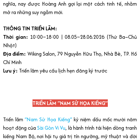
nghĩa, nay được Hoàng Anh gợi lại một cách tinh tế, nhằm
mở ra những suy ngẫm mới.
THÔNG TIN TRIỂN LÃM:
Thời gian:
10:00–18:00 | 08.05–28.06.2026 (Thứ Ba–Chủ
Nhật)
Địa điểm:
Wiking Salon, 79 Nguyễn Hữu Thọ, Nhà Bè, TP. Hồ
Chí Minh
Lưu ý:
Triển lãm yêu cầu lịch hẹn đăng ký trước
TRIỂN LÃM “NAM SỬ HỌA KIẾNG”
Triển lãm
“Nam Sử Họa Kiếng”
kỷ niệm dấu mốc mười năm
hoạt động của
Sài Gòn Vi Vu
, là hành trình tái hiện dòng tranh
kiếng Nam Bộ, nơi hội tụ giá trị tín ngưỡng, mỹ thuật và đời