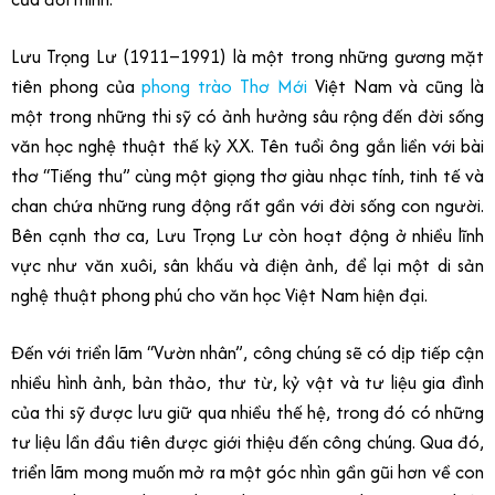
Lưu Trọng Lư (1911–1991) là một trong những gương mặt
tiên phong của
phong trào Thơ Mới
Việt Nam và cũng là
một trong những thi sỹ có ảnh hưởng sâu rộng đến đời sống
văn học nghệ thuật thế kỷ XX. Tên tuổi ông gắn liền với bài
thơ “Tiếng thu” cùng một giọng thơ giàu nhạc tính, tinh tế và
chan chứa những rung động rất gần với đời sống con người.
Bên cạnh thơ ca, Lưu Trọng Lư còn hoạt động ở nhiều lĩnh
vực như văn xuôi, sân khấu và điện ảnh, để lại một di sản
nghệ thuật phong phú cho văn học Việt Nam hiện đại.
Đến với triển lãm “Vườn nhân”, công chúng sẽ có dịp tiếp cận
nhiều hình ảnh, bản thảo, thư từ, kỷ vật và tư liệu gia đình
của thi sỹ được lưu giữ qua nhiều thế hệ, trong đó có những
tư liệu lần đầu tiên được giới thiệu đến công chúng. Qua đó,
triển lãm mong muốn mở ra một góc nhìn gần gũi hơn về con