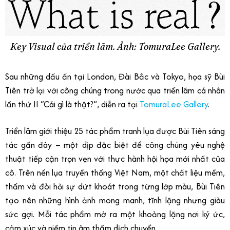
Key Visual của triển lãm. Ảnh: TomuraLee Gallery.
Sau những dấu ấn tại London, Đài Bắc và Tokyo, họa sỹ Bùi
Tiên trở lại với công chúng trong nước qua triển lãm cá nhân
lần thứ II “Cái gì là thật?”, diễn ra tại
TomuraLee Gallery
.
Triển lãm giới thiệu 25 tác phẩm tranh lụa được Bùi Tiên sáng
tác gần đây – một dịp đặc biệt để công chúng yêu nghệ
thuật tiếp cận trọn vẹn với thực hành hội họa mới nhất của
cô.
Trên nền lụa truyền thống Việt Nam, một chất liệu mềm,
thấm và đòi hỏi sự dứt khoát trong từng lớp màu, Bùi Tiên
tạo nên những hình ảnh mong manh, tĩnh lặng nhưng giàu
sức gợi. Mỗi tác phẩm mở ra một khoảng lặng nơi ký ức,
cảm xúc và niềm tin âm thầm dịch chuyển.