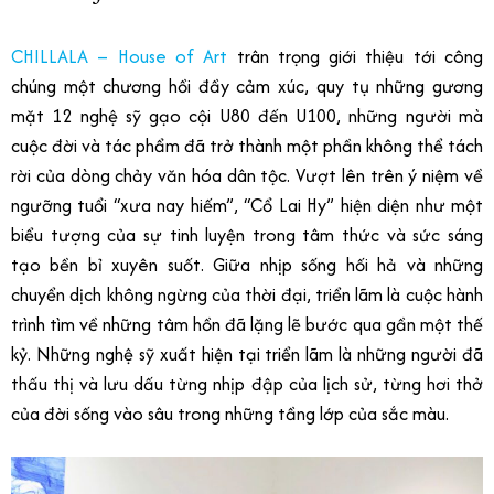
CHILLALA – House of Art
trân trọng giới thiệu tới công
chúng một chương hồi đầy cảm xúc, quy tụ những gương
mặt 12 nghệ sỹ gạo cội U80 đến U100, những người mà
cuộc đời và tác phẩm đã trở thành một phần không thể tách
rời của dòng chảy văn hóa dân tộc. Vượt lên trên ý niệm về
ngưỡng tuổi “xưa nay hiếm”, “Cổ Lai Hy” hiện diện như một
biểu tượng của sự tinh luyện trong tâm thức và sức sáng
tạo bền bỉ xuyên suốt. Giữa nhịp sống hối hả và những
chuyển dịch không ngừng của thời đại, triển lãm là cuộc hành
trình tìm về những tâm hồn đã lặng lẽ bước qua gần một thế
kỷ. Những nghệ sỹ xuất hiện tại triển lãm là những người đã
thấu thị và lưu dấu từng nhịp đập của lịch sử, từng hơi thở
của đời sống vào sâu trong những tầng lớp của sắc màu.