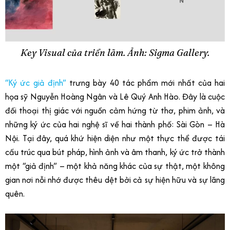
Key Visual của triển lãm. Ảnh: Sigma Gallery.
“Ký ức giả định”
trưng bày 40 tác phẩm mới nhất của hai
họa sỹ Nguyễn Hoàng Ngân và Lê Quý Anh Hào. Đây là cuộc
đối thoại thị giác với nguồn cảm hứng từ thơ, phim ảnh, và
những ký ức của hai nghệ sĩ về hai thành phố: Sài Gòn – Hà
Nội. Tại đây, quá khứ hiện diện như một thực thể được tái
cấu trúc qua bút pháp, hình ảnh và âm thanh, ký ức trở thành
một “giả định” – một khả năng khác của sự thật, một không
gian nơi nỗi nhớ được thêu dệt bởi cả sự hiện hữu và sự lãng
quên.