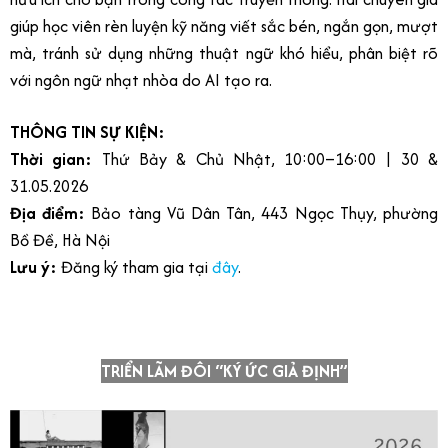
giúp học viên rèn luyện kỹ năng viết sắc bén, ngắn gọn, mượt
mà, tránh sử dụng những thuật ngữ khó hiểu, phân biệt rõ
với ngôn ngữ nhạt nhòa do AI tạo ra.
THÔNG TIN SỰ KIỆN:
Thời gian:
Thứ Bảy & Chủ Nhật, 10:00–16:00 | 30 &
31.05.2026
Địa điểm:
Bảo tàng Vũ Dân Tân, 443 Ngọc Thụy, phường
Bồ Đề, Hà Nội
Lưu ý:
Đăng ký tham gia tại
đây
.
TRIỂN LÃM ĐÔI “KÝ ỨC GIẢ ĐỊNH”