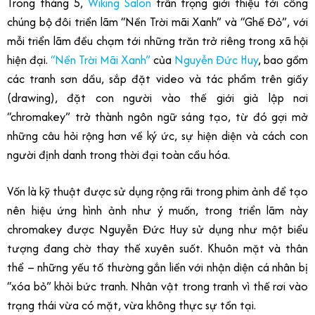
Trong tháng 5,
Wiking Salon
trân trọng giới thiệu tới công
chúng bộ đôi triển lãm “Nền Trời mãi Xanh” và “Ghế Đỏ”, với
mỗi triển lãm đều chạm tới những trăn trở riêng trong xã hội
hiện đại.
“Nền Trời Mãi Xanh”
của
Nguyễn Đức Huy
, bao gồm
các tranh sơn dầu, sắp đặt video và tác phẩm trên giấy
(drawing), đặt con người vào thế giới giả lập nơi
“chromakey” trở thành ngôn ngữ sáng tạo, từ đó gợi mở
những câu hỏi rộng hơn về ký ức, sự hiện diện và cách con
người định danh trong thời đại toàn cầu hóa.
Vốn là kỹ thuật được sử dụng rộng rãi trong phim ảnh để tạo
nên hiệu ứng hình ảnh như ý muốn, trong triển lãm này
chromakey được Nguyễn Đức Huy sử dụng như một biểu
tượng đang chờ thay thế xuyên suốt. Khuôn mặt và thân
thể – những yếu tố thường gắn liền với nhận diện cá nhân bị
“xóa bỏ” khỏi bức tranh. Nhân vật trong tranh vì thế rơi vào
trạng thái vừa có mặt, vừa không thực sự tồn tại.