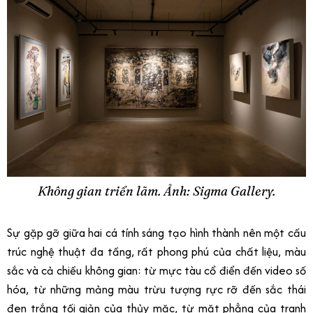
Không gian triển lãm. Ảnh: Sigma Gallery.
Sự gặp gỡ giữa hai cá tính sáng tạo hình thành nên một cấu
trúc nghệ thuật đa tầng, rất phong phú của chất liệu, màu
sắc và cả chiều không gian: từ mực tàu cổ điển đến video số
hóa, từ những mảng màu trừu tượng rực rỡ đến sắc thái
đen trắng tối giản của thủy mặc, từ mặt phẳng của tranh