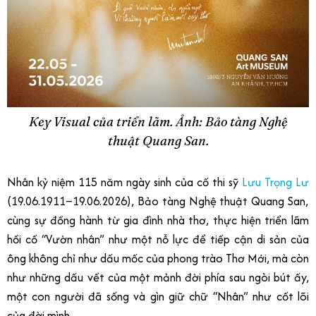
Key Visual của triển lãm. Ảnh: Bảo tàng Nghệ
thuật Quang San.
Nhân kỷ niệm 115 năm ngày sinh của cố thi sỹ
Lưu Trọng Lư
(19.06.1911–19.06.2026), Bảo tàng Nghệ thuật Quang San,
cùng sự đồng hành từ gia đình nhà thơ, thực hiện triển lãm
hồi cố “Vườn nhân” như một nỗ lực để tiếp cận di sản của
ông không chỉ như dấu mốc của phong trào Thơ Mới, mà còn
như những dấu vết của một mảnh đời phía sau ngòi bút ấy,
một con người đã sống và gìn giữ chữ “Nhân” như cốt lõi
của đời mình.