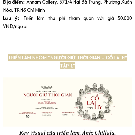
Địa điểm:
Annam Gallery, 371/4 Hai Bà Trưng, Phường Xuân
Hòa, TP.Hồ Chí Minh
Lưu ý:
Triển lãm thu phí tham quan với giá 50.000
VND/người
TRIỂN LÃM NHÓM “NGƯỜI GIỮ THỜI GIAN – CỔ LAI HY
TẬP 1”
Key Visual của triển lãm. Ảnh: Chillala.