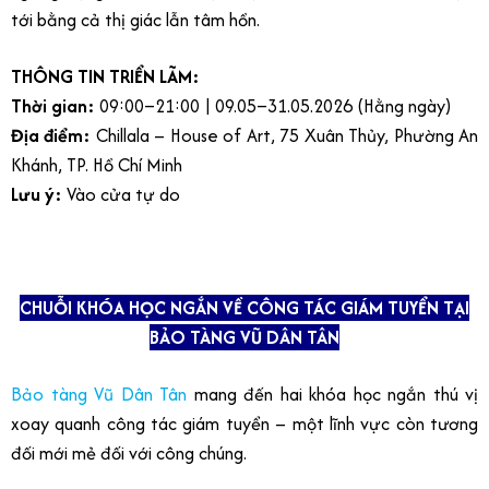
tới bằng cả thị giác lẫn tâm hồn.
THÔNG TIN TRIỂN LÃM:
Thời gian:
09:00–21:00 | 09.05–31.05.2026 (Hằng ngày)
Địa điểm:
Chillala – House of Art, 75 Xuân Thủy, Phường An
Khánh, TP. Hồ Chí Minh
Lưu ý:
Vào cửa tự do
CHUỖI KHÓA HỌC NGẮN VỀ CÔNG TÁC GIÁM TUYỂN TẠI
BẢO TÀNG VŨ DÂN TÂN
Bảo tàng Vũ Dân Tân
mang đến hai khóa học ngắn thú vị
xoay quanh công tác giám tuyển – một lĩnh vực còn tương
đối mới mẻ đối với công chúng.