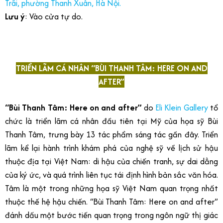
Trãi, phường Thanh Xuân, Hà Nội.
Lưu ý
: Vào cửa tự do.
TRIỂN LÃM CÁ NHÂN “BÙI THANH TÂM: HERE ON AND
AFTER”
“Bùi Thanh Tâm: Here on and after”
do
Eli Klein Gallery
tổ
chức là triển lãm cá nhân đầu tiên tại Mỹ của họa sỹ Bùi
Thanh Tâm, trưng bày 13 tác phẩm sáng tác gần đây. Triển
lãm kể lại hành trình khám phá của nghệ sỹ về lịch sử hậu
thuộc địa tại Việt Nam: di hậu của chiến tranh, sự dai dẳng
của ký ức, và quá trình liên tục tái định hình bản sắc văn hóa.
Tâm là một trong những họa sỹ Việt Nam quan trọng nhất
thuộc thế hệ hậu chiến. “Bùi Thanh Tâm: Here on and after”
đánh dấu một bước tiến quan trọng trong ngôn ngữ thị giác