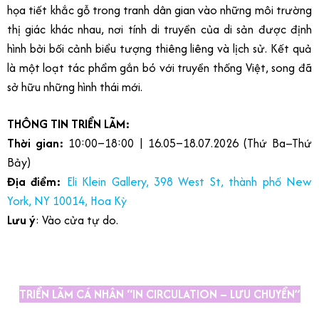
họa tiết khắc gỗ trong tranh dân gian vào những môi trường
thị giác khác nhau, nơi tính di truyền của di sản được định
hình bởi bối cảnh biểu tượng thiêng liêng và lịch sử. Kết quả
là một loạt tác phẩm gắn bó với truyền thống Việt, song đã
sở hữu những hình thái mới.
THÔNG TIN TRIỂN LÃM:
Thời gian:
10:00–18:00 | 16.05–18.07.2026 (Thứ Ba–Thứ
Bảy)
Địa điểm:
Eli Klein Gallery, 398 West St, thành phố New
York, NY 10014, Hoa Kỳ
Lưu ý
: Vào cửa tự do.
TRIỂN LÃM CÁ NHÂN “IN CIRCULATION – LƯU CHUYỂN”