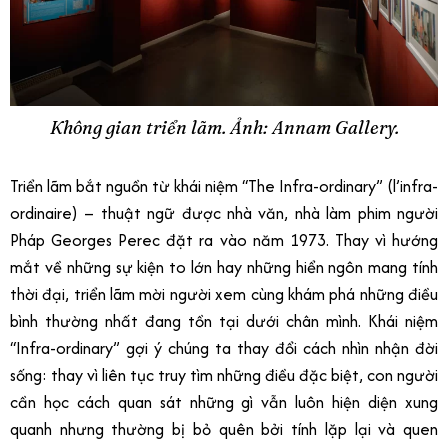
Không gian triển lãm. Ảnh: Annam Gallery.
Triển lãm bắt nguồn từ khái niệm “The Infra-ordinary” (l’infra-
ordinaire) – thuật ngữ được nhà văn, nhà làm phim người
Pháp Georges Perec đặt ra vào năm 1973. Thay vì hướng
mắt về những sự kiện to lớn hay những hiển ngôn mang tính
thời đại, triển lãm mời người xem cùng khám phá những điều
bình thường nhất đang tồn tại dưới chân mình. Khái niệm
“Infra-ordinary” gợi ý chúng ta thay đổi cách nhìn nhận đời
sống: thay vì liên tục truy tìm những điều đặc biệt, con người
cần học cách quan sát những gì vẫn luôn hiện diện xung
quanh nhưng thường bị bỏ quên bởi tính lặp lại và quen