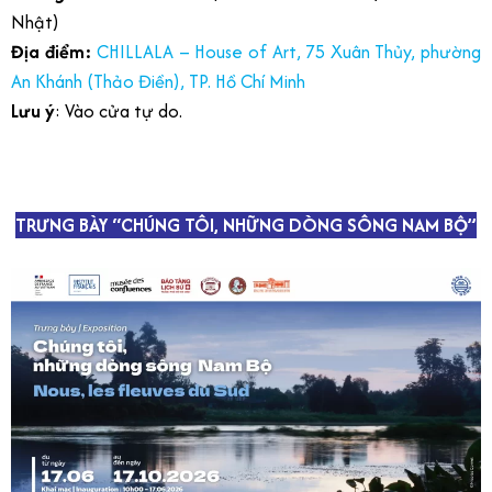
Nhật)
Địa điểm:
CHILLALA – House of Art, 75 Xuân Thủy, phường
An Khánh (Thảo Điền), TP. Hồ Chí Minh
Lưu ý
: Vào cửa tự do.
TRƯNG BÀY “CHÚNG TÔI, NHỮNG DÒNG SÔNG NAM BỘ”