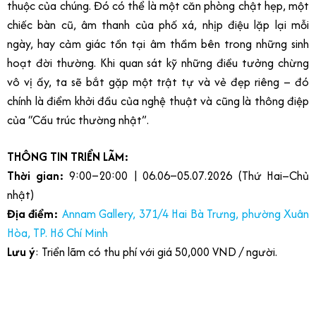
thuộc của chúng. Đó có thể là một căn phòng chật hẹp, một
chiếc bàn cũ, âm thanh của phố xá, nhịp điệu lặp lại mỗi
ngày, hay cảm giác tồn tại âm thầm bên trong những sinh
hoạt đời thường. Khi quan sát kỹ những điều tưởng chừng
vô vị ấy, ta sẽ bắt gặp một trật tự và vẻ đẹp riêng – đó
chính là điểm khởi đầu của nghệ thuật và cũng là thông điệp
của “Cấu trúc thường nhật”.
THÔNG TIN TRIỂN LÃM:
Thời gian:
9:00–20:00 | 06.06–05.07.2026 (Thứ Hai–Chủ
nhật)
Địa điểm:
Annam Gallery, 371/4 Hai Bà Trưng, phường Xuân
Hòa, TP. Hồ Chí Minh
Lưu ý
: Triển lãm có thu phí với giá 50,000 VND / người.