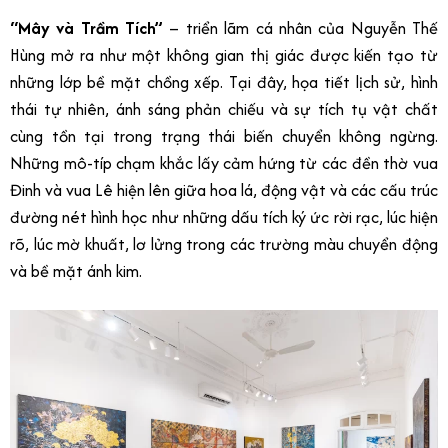
“Mây và Trầm Tích”
– triển lãm cá nhân của Nguyễn Thế
Hùng mở ra như một không gian thị giác được kiến tạo từ
những lớp bề mặt chồng xếp. Tại đây, họa tiết lịch sử, hình
thái tự nhiên, ánh sáng phản chiếu và sự tích tụ vật chất
cùng tồn tại trong trạng thái biến chuyển không ngừng.
Những mô-típ chạm khắc lấy cảm hứng từ các đền thờ vua
Đinh và vua Lê hiện lên giữa hoa lá, động vật và các cấu trúc
đường nét hình học như những dấu tích ký ức rời rạc, lúc hiện
rõ, lúc mờ khuất, lơ lửng trong các trường màu chuyển động
và bề mặt ánh kim.