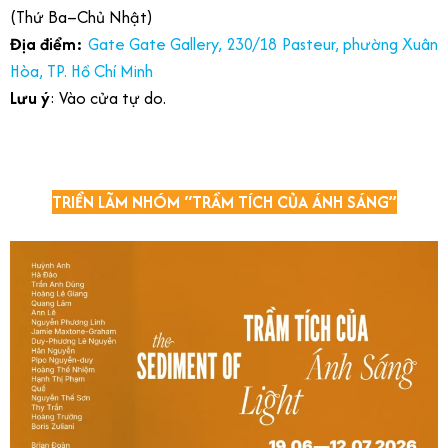
(Thứ Ba–Chủ Nhật)
Địa điểm:
Gate Gate Gallery, 230/18 Pasteur, phường Xuân
Hòa, TP. Hồ Chí Minh
Lưu ý
: Vào cửa tự do.
TRIỂN LÃM NHÓM “TRẦM TÍCH CỦA ÁNH SÁNG”