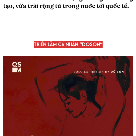
tạo, vừa trải rộng từ trong nước tới quốc tế.
TRIỂN LÃM CÁ NHÂN “DOSON”