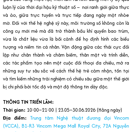
luận lý của thời đại hậu kỹ thuật số – nơi ranh giới giữa thực
và ảo, giữa trực tuyến và trực tiếp đang ngày một nhòe
mờ. Đối với thế hệ nghệ sỹ này, môi trường số không còn là
công cụ mới mẻ mà đã trở thành bầu khí quyển bao trùm,
vừa là chất liệu vừa là bối cảnh để họ định hình các biểu
tượng và niềm tin cá nhân. Vận động giữa các thái cực đối
lập như chân thành và châm biếm, thân mật và trình diễn,
các tác phẩm tạo nên một cuộc đối thoại đa chiều, mở ra
những suy tư sâu sắc về cách thế hệ trẻ cảm nhận, tồn tại
và tìm kiếm những trải nghiệm có chiều sâu giữa một thế giới
bị chi phối bởi tốc độ và mật độ thông tin dày đặc.
THÔNG TIN TRIỂN LÃM:
Thời gian:
10:00–21:00 | 23.05–30.06.2026 (Hằng ngày)
Địa điểm:
Trung tâm Nghệ thuật đương đại Vincom
(VCCA), B1-R3 Vincom Mega Mall Royal City, 72A Nguyễn