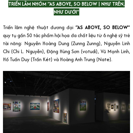
TRIỂN LÃM NHÓM “AS ABOVE, SO BELOW | NHƯ TRÊN,
NHƯ DƯỚI”
Triển lãm nghệ thuật đương đại
“AS ABOVE, SO BELOW”
quy tụ gần 50 tác phẩm hội họa đa chất liệu từ 6 nghệ sỹ trẻ
tài năng: Nguyễn Hoàng Dung (Zunng Zunng), Nguyễn Linh
Chi (Chi L. Nguyễn), Đặng Hùng Sơn (votudi), Vũ Mạnh Linh,
Hồ Tuấn Duy (Trần Két) và Hoàng Anh Trung (Nate).