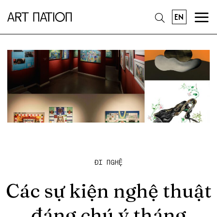
EN
ĐI NGHỆ
Các sự kiện nghệ thuật
đáng chú ý tháng