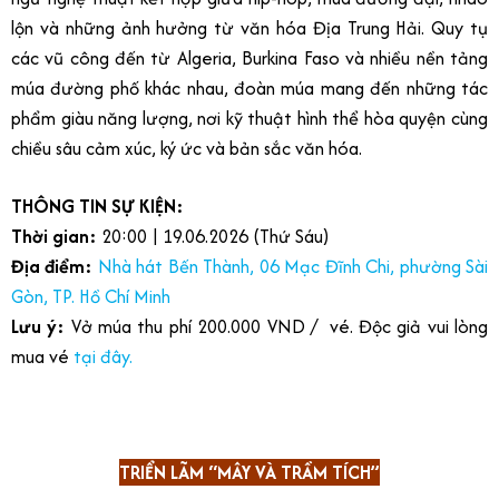
lộn và những ảnh hưởng từ văn hóa Địa Trung Hải. Quy tụ
các vũ công đến từ Algeria, Burkina Faso và nhiều nền tảng
múa đường phố khác nhau, đoàn múa mang đến những tác
phẩm giàu năng lượng, nơi kỹ thuật hình thể hòa quyện cùng
chiều sâu cảm xúc, ký ức và bản sắc văn hóa.
THÔNG TIN SỰ KIỆN:
Thời gian:
20:00 | 19.06.2026 (Thứ Sáu)
Địa điểm:
Nhà hát Bến Thành, 06 Mạc Đĩnh Chi, phường Sài
Gòn, TP. Hồ Chí Minh
Lưu ý:
Vở múa thu phí 200.000 VND / vé. Độc giả vui lòng
mua vé
tại đây
.
TRIỂN LÃM “MÂY VÀ TRẦM TÍCH”