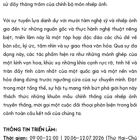
sử đầy thăng trầm của chính bộ môn nhiếp ảnh.
Với sự tuyển lựa danh dự với mười tám nghệ sỹ và nhiếp ảnh
gia đến từ những nguồn gốc và thực hành nghệ thuật riêng
biệt, triển lãm này là một tập hợp độc đáo các chủ đề về
bản sắc, ký ức, tầm nhìn và sự giao thoa văn hóa. Qua sự đa
dạng này, các tác phẩm hiện ra như những mảnh ghép của
một kính vạn hoa, khúc xạ những khía cạnh rực rỡ, tinh tế và
tràn đầy tình cảm nhất của một quốc gia và một nền văn
hóa đang đứng trước ngưỡng cửa của sự chuyển mình. Đặt
trong một tổng thể, sự hội tụ mang tính bứt phá giới hạn này
thách thức những khuôn mẫu chính thống của nhiếp ảnh
truyền thống, mời gọi một cuộc đối thoại phản biện trong bối
cảnh toàn cầu kết nối của chúng ta.
THÔNG TIN TRIỂN LÃM:
Thời gian:
09:00–21:00 | 20.06–12.07.2026 (Thứ Hai–Chủ