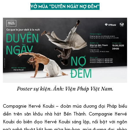
VỞ MÚA “DUYÊN NGÀY NỢ ĐÊM”
Poster sự kiện. Ảnh: Viện Pháp Việt Nam.
Compagnie Hervé Koubi – đoàn múa đương đại Pháp biểu
diễn trên sân khấu nhà hát Bến Thành. Compagnie Hervé
Koubi do biên đạo Hervé Koubi sáng lập, nổi bật với ngôn
ngữ nghệ thuật kết hợp giữa hip-hop, múa đương đại, nhào