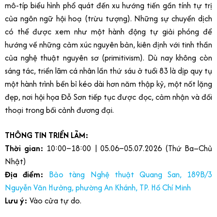
mô-típ biểu hình phổ quát đến xu hướng tiến gần tính tự trị
của ngôn ngữ hội hoạ (trừu tượng). Những sự chuyển dịch
có thể được xem như một hành động tự giải phóng để
hướng về những cảm xúc nguyên bản, kiên định với tinh thần
của nghệ thuật nguyên sơ (primitivism). Dù nay không còn
sáng tác, triển lãm cá nhân lần thứ sáu ở tuổi 83 là dịp quy tụ
một hành trình bền bỉ kéo dài hơn năm thập kỷ, một nốt lặng
đẹp, nơi hội họa Đỗ Sơn tiếp tục được đọc, cảm nhận và đối
thoại trong bối cảnh đương đại.
THÔNG TIN TRIỂN LÃM:
Thời gian:
10:00–18:00 | 05.06–05.07.2026 (Thứ Ba–Chủ
Nhật)
Địa điểm:
Bảo tàng Nghệ thuật Quang San, 189B/3
Nguyễn Văn Hưởng, phường An Khánh, TP. Hồ Chí Minh
Lưu ý:
Vào cửa tự do.