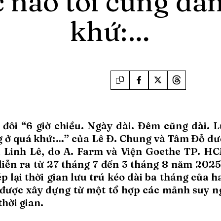
c nào tôi cũng đa
khứ:…
 đôi “6 giờ chiều. Ngày dài. Đêm cũng dài. L
 ở quá khứ:…” của Lê Đ. Chung và Tâm Đỗ dư
 Linh Lê, do A. Farm và Viện Goethe TP. H
diễn ra từ 27 tháng 7 đến 3 tháng 8 năm 202
p lại thời gian lưu trú kéo dài ba tháng của h
 được xây dựng từ một tổ hợp các mảnh suy n
thời gian.