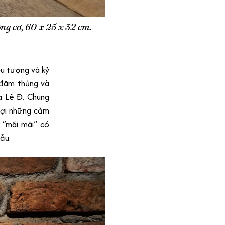
ộng cơ, 60 x 25 x 32 cm.
ểu tượng và kỷ
, đâm thủng và
a Lê Đ. Chung
 gợi những cảm
u “mãi mãi” có
ẫu.