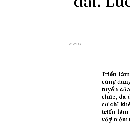
dài. Lú
01.09.25
Triển lãm
cũng đang
tuyển của
chức, đã 
cử chỉ khé
triển lãm
về ý niệm 