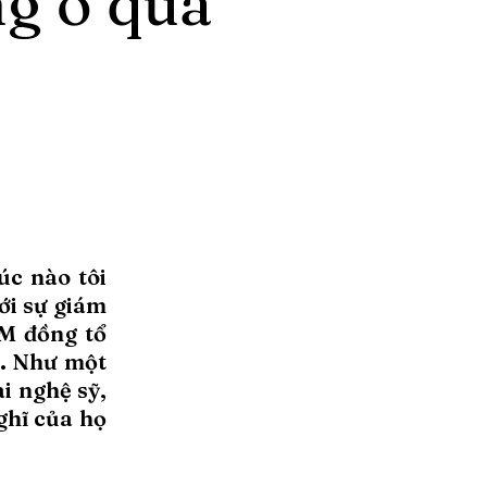
ng ở quá
úc nào tôi
ới sự giám
CM đồng tổ
5. Như một
ai nghệ sỹ,
ghĩ của họ