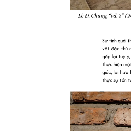
Lê Đ. Chung, “vd. 3” (2
Sự tinh quái 
vật đặc thù c
gấp lại tuỳ 
thực hiện một
giác, lời hứa
thực sự tồn tạ