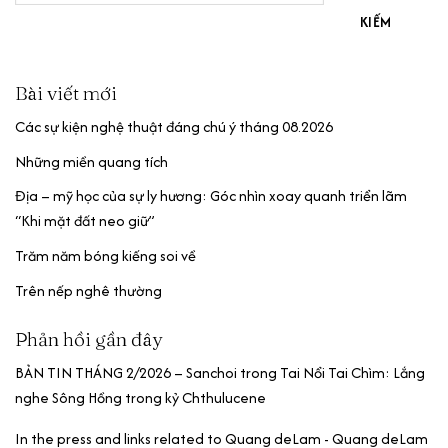
KIẾM
Bài viết mới
Các sự kiện nghệ thuật đáng chú ý tháng 08.2026
Những miền quang tích
Địa – mỹ học của sự ly hương: Góc nhìn xoay quanh triển lãm
“Khi mặt đất neo giữ”
Trăm năm bóng kiếng soi về
Trên nếp nghê thường
Phản hồi gần đây
BẢN TIN THÁNG 2/2026 – Sanchoi
trong
Tai Nổi Tai Chìm: Lắng
nghe Sông Hồng trong kỷ Chthulucene
In the press and links related to Quang deLam - Quang deLam