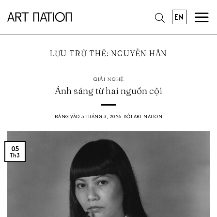
Bỏ
EN
qua
nội
dung
LƯU TRỮ THẺ:
NGUYỄN HÂN
GIẢI NGHỆ
Ánh sáng từ hai nguồn cội
ĐĂNG VÀO
5 THÁNG 3, 2026
BỞI
ART NATION
05
Th3