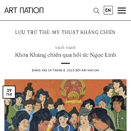
Bỏ
EN
qua
nội
dung
LƯU TRỮ THẺ:
MỸ THUẬT KHÁNG CHIẾN
NGỒI NGHỆ
Khóa Kháng chiến qua hồi ức Ngọc Linh
ĐĂNG VÀO
29 THÁNG 8, 2025
BỞI
ART NATION
29
Th8