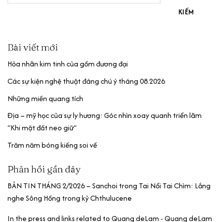
KIẾM
Bài viết mới
Hỏa nhãn kim tinh của gốm đương đại
Các sự kiện nghệ thuật đáng chú ý tháng 08.2026
Những miền quang tích
Địa – mỹ học của sự ly hương: Góc nhìn xoay quanh triển lãm
“Khi mặt đất neo giữ”
Trăm năm bóng kiếng soi về
Phản hồi gần đây
BẢN TIN THÁNG 2/2026 – Sanchoi
trong
Tai Nổi Tai Chìm: Lắng
nghe Sông Hồng trong kỷ Chthulucene
In the press and links related to Quang deLam - Quang deLam