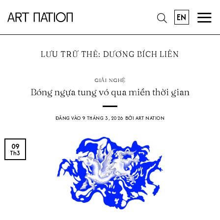
Bỏ
EN
qua
nội
dung
LƯU TRỮ THẺ:
DƯƠNG BÍCH LIÊN
GIẢI NGHỆ
Bóng ngựa tung vó qua miền thời gian
ĐĂNG VÀO
9 THÁNG 3, 2026
BỞI
ART NATION
09
Th3