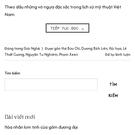
Theo dấu những vó ngựa đặc sắc trong lịch sử mỹ thuật Việt
Nam.
TIẾP TỤC ĐỌC
→
Đăng trong
Giải Nghệ
|
Được gắn thẻ
Bửu Chỉ
,
Dương Bích Liên
,
Hội họa
,
Lê
Thiết Cương
,
Nguyễn Tư Nghiêm
,
Phạm Xeen
Để lại bình luận
Tìm kiếm
TÌM
KIẾM
Bài viết mới
Hỏa nhãn kim tinh của gốm đương đại