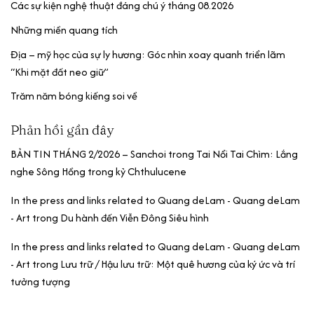
Các sự kiện nghệ thuật đáng chú ý tháng 08.2026
Những miền quang tích
Địa – mỹ học của sự ly hương: Góc nhìn xoay quanh triển lãm
“Khi mặt đất neo giữ”
Trăm năm bóng kiếng soi về
Phản hồi gần đây
BẢN TIN THÁNG 2/2026 – Sanchoi
trong
Tai Nổi Tai Chìm: Lắng
nghe Sông Hồng trong kỷ Chthulucene
In the press and links related to Quang deLam - Quang deLam
- Art
trong
Du hành đến Viễn Đông Siêu hình
In the press and links related to Quang deLam - Quang deLam
- Art
trong
Lưu trữ / Hậu lưu trữ: Một quê hương của ký ức và trí
tưởng tượng