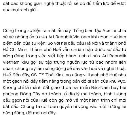
dắt các không gian nghệ thuật rồi sẽ có đủ tiềm lực để vượt
qua mọi ranh giới.
Cũng trong sự kiện ra mắt lần này, Tổng biên tập Ace Lê chia
sẻ về những ấp ủ của Art Republik Vietnam khi chọn Huế làm
điểm đến của sự kiện. So với hai đầu cầu Hà Nội và thành phố
Hồ Chí Minh, thành phố Huế vẫn chưa nhận được sự đầu tư
xứng đáng trong việc viết tiếp hành trình di sản. Art Republik
Vietnam kêu gọi sự tập trung nguồn lực từ các nhóm liên
quan, chung tay làm sống động bề dày văn hoá và nghệ thuật
Huế. Đến đây, GS. TS Thái Kim Lan cũng ví thành phố Huế như
một gạch nối đầy tiềm năng trong bản đồ di sản của khu vực.
Không chỉ là mảnh đất giao thoa hai miền Bắc-Nam hay hai
phương Đông-Tây do thành tố địa lý mà thành, hình tượng
dấu gạch nối của Huế còn gợi mở về một hành trình chỉ mới
bắt đầu. Chúng ta có toàn quyền hi vọng vào một tương lai
năng động, đổi mới nơi đây.