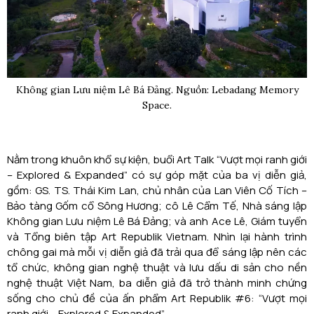
Không gian Lưu niệm Lê Bá Đảng. Nguồn: Lebadang Memory
Space.
Nằm trong khuôn khổ sự kiện, buổi Art Talk “Vượt mọi ranh giới
– Explored & Expanded” có sự góp mặt của ba vị diễn giả,
gồm: GS. TS. Thái Kim Lan, chủ nhân của Lan Viên Cố Tích –
Bảo tàng Gốm cổ Sông Hương; cô Lê Cẩm Tế, Nhà sáng lập
Không gian Lưu niệm Lê Bá Đảng; và anh Ace Lê, Giám tuyển
và Tổng biên tập Art Republik Vietnam. Nhìn lại hành trình
chông gai mà mỗi vị diễn giả đã trải qua để sáng lập nên các
tổ chức, không gian nghệ thuật và lưu dấu di sản cho nền
nghệ thuật Việt Nam, ba diễn giả đã trở thành minh chứng
sống cho chủ đề của ấn phẩm Art Republik #6: “Vượt mọi
ranh giới – Explored & Expanded”.