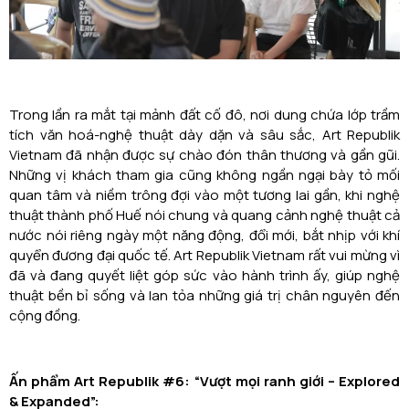
Trong lần ra mắt tại mảnh đất cố đô, nơi dung chứa lớp trầm
tích văn hoá-nghệ thuật dày dặn và sâu sắc, Art Republik
Vietnam đã nhận được sự chào đón thân thương và gần gũi.
Những vị khách tham gia cũng không ngần ngại bày tỏ mối
quan tâm và niềm trông đợi vào một tương lai gần, khi nghệ
thuật thành phố Huế nói chung và quang cảnh nghệ thuật cả
nước nói riêng ngày một năng động, đổi mới, bắt nhịp với khí
quyển đương đại quốc tế. Art Republik Vietnam rất vui mừng vì
đã và đang quyết liệt góp sức vào hành trình ấy, giúp nghệ
thuật bền bỉ sống và lan tỏa những giá trị chân nguyên đến
cộng đồng.
Ấn phẩm Art Republik #6: “Vượt mọi ranh giới – Explored
& Expanded”: