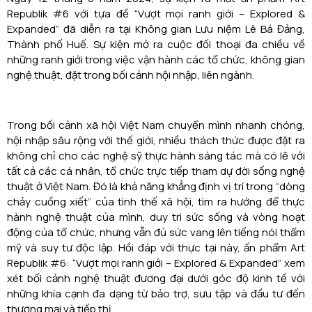
Republik #6 với tựa đề “Vượt mọi ranh giới – Explored &
Expanded” đã diễn ra tại Không gian Lưu niệm Lê Bá Đảng,
Thành phố Huế. Sự kiện mở ra cuộc đối thoại đa chiều về
những ranh giới trong việc vận hành các tổ chức, không gian
nghệ thuật, đặt trong bối cảnh hội nhập, liên ngành.
Trong bối cảnh xã hội Việt Nam chuyển mình nhanh chóng,
hội nhập sâu rộng với thế giới, nhiều thách thức được đặt ra
không chỉ cho các nghệ sỹ thực hành sáng tác mà có lẽ với
tất cả các cá nhân, tổ chức trực tiếp tham dự đời sống nghệ
thuật ở Việt Nam. Đó là khả năng khẳng định vị trí trong “dòng
chảy cuồng xiết” của tình thế xã hội, tìm ra hướng để thực
hành nghệ thuật của mình, duy trì sức sống và vòng hoạt
động của tổ chức, nhưng vẫn đủ sức vang lên tiếng nói thẩm
mỹ và suy tư độc lập. Hồi đáp với thực tại này, ấn phẩm Art
Republik #6: “Vượt mọi ranh giới – Explored & Expanded” xem
xét bối cảnh nghệ thuật đương đại dưới góc độ kinh tế với
những khía cạnh đa dạng từ bảo trợ, sưu tập và đầu tư đến
thương mại và tiếp thị.