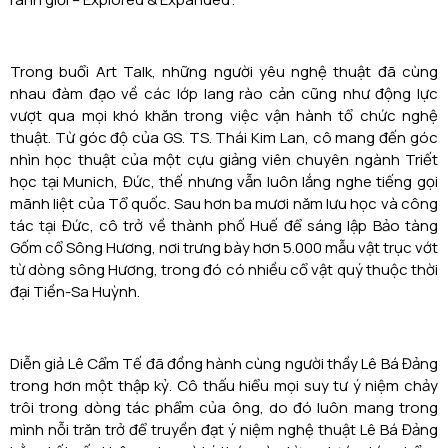
Trong buổi Art Talk, những người yêu nghệ thuật đã cùng
nhau đàm đạo về các lớp lang rào cản cũng như động lực
vượt qua mọi khó khăn trong việc vận hành tổ chức nghệ
thuật. Từ góc độ của GS. TS. Thái Kim Lan, cô mang đến góc
nhìn học thuật của một cựu giảng viên chuyên ngành Triết
học tại Munich, Đức, thế nhưng vẫn luôn lắng nghe tiếng gọi
mãnh liệt của Tổ quốc. Sau hơn ba mươi năm lưu học và công
tác tại Đức, cô trở về thành phố Huế để sáng lập Bảo tàng
Gốm cổ Sông Hương, nơi trưng bày hơn 5.000 mẫu vật trục vớt
từ dòng sông Hương, trong đó có nhiều cổ vật quý thuộc thời
đại Tiền-Sa Huỳnh.
Diễn giả Lê Cẩm Tế đã đồng hành cùng người thầy Lê Bá Đảng
trong hơn một thập kỷ. Cô thấu hiểu mọi suy tư ý niệm chảy
trôi trong dòng tác phẩm của ông, do đó luôn mang trong
mình nỗi trăn trở để truyền đạt ý niệm nghệ thuật Lê Bá Đảng