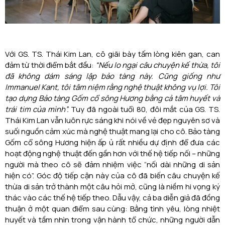
Với GS. TS. Thái Kim Lan, cô giãi bày tấm lòng kiên gan, can
đảm từ thời điểm bắt đầu:
“Nếu lo ngại câu chuyện kế thừa, tôi
đã không dám sáng lập bảo tàng này. Cũng giống như
Immanuel Kant, tôi tâm niệm rằng nghệ thuật không vụ lợi. Tôi
tạo dựng Bảo tàng Gốm cổ sông Hương bằng cả tâm huyết và
trái tim của mình”.
Tuy đã ngoài tuổi 80, đôi mắt của GS. TS.
Thái Kim Lan vẫn luôn rực sáng khi nói về vẻ đẹp nguyên sơ và
suối nguồn cảm xúc mà nghệ thuật mang lại cho cô. Bảo tàng
Gốm cổ sông Hương hiện ấp ủ rất nhiều dự định để đưa các
hoạt động nghệ thuật đến gần hơn với thế hệ tiếp nối – những
người mà theo cô sẽ đảm nhiệm việc “nối dài những di sản
hiện có”. Góc độ tiếp cận này của cô đã biến câu chuyện kế
thừa di sản trở thành một câu hỏi mở, cũng là niềm hi vọng ký
thác vào các thế hệ tiếp theo. Dẫu vậy, cả ba diễn giả đã đồng
thuận ở một quan điểm sau cùng: Bằng tình yêu, lòng nhiệt
huyết và tầm nhìn trong vận hành tổ chức, những người dẫn