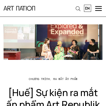
EN
CHƯƠNG TRÌNH
,
RA MẮT ẤN PHẨM
[Huế] Sự kiện ra mắt
ấn phẩm Art Republik