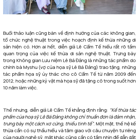
Buổi thảo luận cũng bàn về định hướng của các không gian,
tổ chức nghệ thuật trong việc hoạch định kế thừa những di
sản hiện có. Hơn ai hết, diễn giả Lê Cẩm Tế hiểu rất rõ tầm
quan trọng của việc kế thừa di sản nghệ thuật. Trưng bày
trong Không gian Lưu niệm Lê Bá Đảng là những tác phẩm do
chính bà Myshu (vợ của họa sỹ Lê Bá Đảng) trao tặng, những
tác phẩm họa sỹ ủy thác cho cô Cẩm Tế từ năm 2009 đến
2012, hoặc những kỷ vật mà họa sỹ đã tặng cô trong suốt hơn
10 năm làm việc.
Thế nhưng, diễn giả Lê Cẩm Tế khẳng định rằng:
“Kế thừa tác
phẩm của hoạ sỹ Lê Bá Đảng không chỉ thuần đơn là đảm nhận,
trưng bày một cách xơ cứng, thiếu tinh tế”
. Một mặt, thế hệ kế
thừa cần có sự thấu hiểu và tâm giao với câu chuyện tư riêng
của người nghệ sỹ, mặt khác cũng cần có tầm nhìn để dẫn dắt