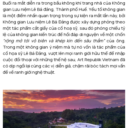
Buổi ra mắt diễn ra trong bầu không khí trang nhã của Không
gian Lưu niệm Lê Bá đảng, Thành phố Huế. Yếu tố không gian
là một điểm nhấn quan trọng trong sự kiện ra mắt lần này, bởi
Không gian Lưu niệm Lê Bá Đảng được xây dựng phỏng theo
một tác phẩm cắt giấy của cố hoạ sỹ, sau đó phóng chiếu tỷ
lệ của không gian kiến trúc để hồi đáp di nguyện về một chốn
“rộng mở tới vô biên và khép kín đến sâu thẳm”
của ông.
Trong một không gian ý niệm mà tự nó vốn là tác phẩm của
cố họa sỹ Lê Bá Đảng, vượt lên mọi ranh giới hữu thể để nhập
cuộc đối thoại với những thế hệ sau, Art Republik Vietnam đã
có dịp ngồi lại cùng các vị diễn giả, chậm rãi bóc tách mọi vấn
đề về ranh giới nghệ thuật.