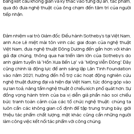
bằng kết cấu không gian và ký thác vào từng dự án, tác phẩm,
qua đó đưa nghệ thuật của ông chạm đến tâm trí của người
tiếp nhận.
Đảm nhiệm vai trò Giám đốc Điều hành Sotheby’s tại Việt Nam,
anh Ace Lê miệt mài tôn vinh các giai đoạn của nghệ thuật
Việt Nam, đưa nghệ thuật Đông Dương đến gần hơn với khán
giả đại chúng, thông qua hai triển lãm lớn của Sotheby’s do
anh giám tuyển là “Hồn Xưa Bến Lạ” và “Mộng Viễn Đông”. Đây
cũng chính là động lực để anh sáng lập Lân Tinh Foundation
vào năm 2021, hướng đến hỗ trợ các hoạt động nghiên cứu
nghệ thuật đương đại và hiện đại Việt Nam, tức đóng góp vào
sự lan toả, nâng tầm nghệ thuật ở chiều kích phổ quát hơn. Sự
đồng vọng hành trình của ba vị diễn giả phần nào soi chiếu
bức tranh toàn cảnh của các tổ chức nghệ thuật: chúng ta
luôn cần các không gian cố định để tập trung trưng bày, giới
thiệu tác phẩm chất lượng, mặt khác cũng cần những người
làm công việc kết nối tác phẩm với công chúng.