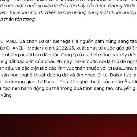
ổ chức một chuỗi sự kiện là điều tôi thấy cần thiết. Chúng tôi đã
năm. Tôi muốn mọi thứ diễn ra nhẹ nhàng, cùng một chuỗi những 
nh thần tôn trọng
”.
CHANEL lựa chọn Dakar (Senegal) là nguồn cảm hứng sáng tạo, 
tập CHANEL – Métiers d’art 2022/23, xuất phát từ cuộc gặp gỡ 3
d với những người bạn đã hoặc đang ấp ủ dự định sống, và xây dự
vùng đất đặc biệt của châu Phi này. Dakar được coi là thủ đô ngh
 cầu, và đặc biệt là ở các lĩnh vực thân thuộc với CHANEL như th
, văn học, nghệ thuật đương đại và âm nhạc. Đi tới Dakar tức l
i liên không gian, từ Paris – Thủ đô nghệ thuật của châu Âu t
i, tạo nên hành động cụ thể trong quá trình sáng tạo, chuyển gi
 vững.