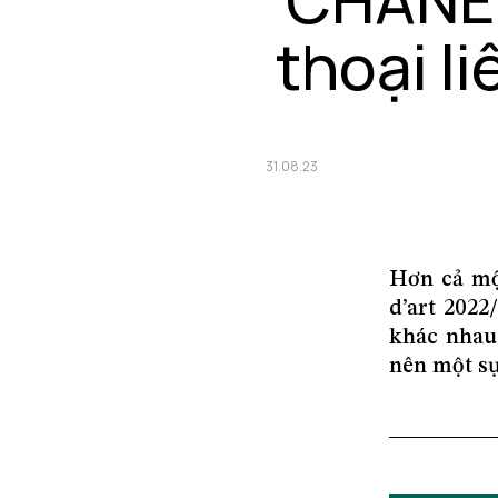
thoại li
31.08.23
Hơn cả mộ
d’art 2022
khác nhau,
nên một sự