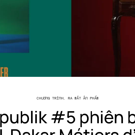
CHƯƠNG TRÌNH
,
RA MẮT ẤN PHẨM
publik #5 phiên 
Dakar Métiers d’