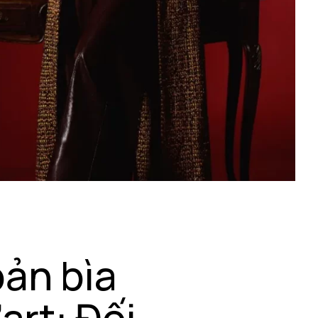
bản bìa
art: Đối