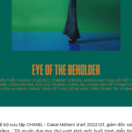
về bộ sưu tập CHANEL – Dakar Métiers d’art 2022/23, giám đốc sán
rằng: “
Tôi muốn đưa mọi thứ vượt khỏi một buổi trình diễn th