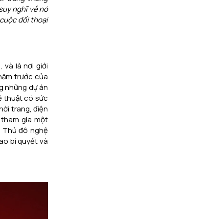
 suy nghĩ về nó
cuộc đối thoại
và là nơi giới
 năm trước của
ng những dự án
ệ thuật có sức
ời trang, điện
à tham gia một
ới Thủ đô nghệ
ao bí quyết và