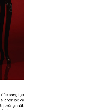
m đốc sáng tạo
hái chọn lọc và
rị thống nhất.